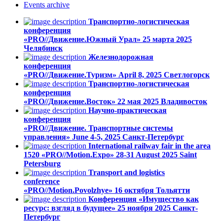
Events
archive
Транспортно-логистическая
конференция
«PRO//Движение.Южный Урал»
25 марта 2025
Челябинск
Железнодорожная
конференция
«PRO//Движение.Туризм»
April 8, 2025
Светлогорск
Транспортно-логистическая
конференция
«PRO//Движение.Восток»
22 мая 2025
Владивосток
Научно-практическая
конференция
«PRO//Движение. Транспортные системы
управления»
June 4-5, 2025
Санкт-Петербург
International railway fair in the area
1520 «PRO//Motion.Expo»
28-31 August 2025
Saint
Petersburg
Transport and logistics
conference
«PRO//Motion.Povolzhye»
16 октября
Тольятти
Конференция «Имущество как
ресурс: взгляд в будущее»
25 ноября 2025
Санкт-
Петербург