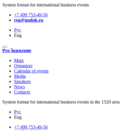
System format for international business events
+7 499 753-49-56
reg@gudok.ru
Рус
Eng
Pro движение
Main
Organizer
Calendar of events
Media
Speakers
News
Contacts
System format for international business events in the 1520 area
Рус
Eng
+7 499 753-49-56