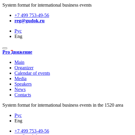
System format for international business events
+7 499 753-49-56
reg@gudok.ru
Рус
Eng
Pro движение
Main
Organizer
Calendar of events
Media
Speakers
News
Contacts
System format for international business events in the 1520 area
Рус
Eng
+7 499 753-49-56