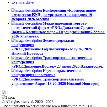
Events
archive
Конференция «Корпоративное
имущество РЖД: ресурс развития городов»
19
февраля 2026
Москва
Международный торгово-
логистический форум «PRO//Движение.Средняя
Волга – Каспийское море – Персидский залив»
22 мая
2026
Ульяновск
Железнодорожная
конференция
«PRO//Движение.Год пассажира»
May 26, 2026
Нижний Новгород
Транспортно-логистическая
конференция
«PRO//Движение.Восток»
23 июня 2026
Владивосток
Научно-практическая
конференция и выставка
«PRO//Движение. Транспортные системы
управления»
August 18-20, 2026
Нижний Новгород
© All rights reserved, 2020 - 2026
The author and owner of the site www.railwayforum.ru is JSC