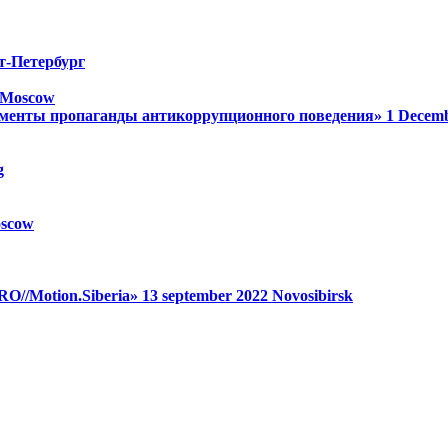
т-Петербург
Moscow
менты пропаганды антикоррупционного поведения»
1 Decem
g
scow
RO//Motion.Siberia»
13 september 2022
Novosibirsk