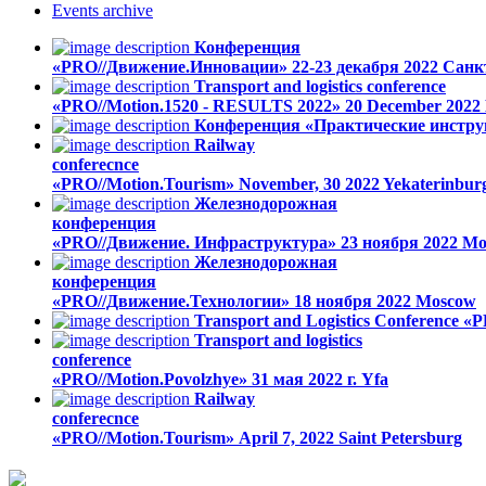
Events
archive
Конференция
«PRO//Движение.Инновации»
22-23 декабря 2022
Санк
Transport and logistics conference
«PRO//Motion.1520 - RESULTS 2022»
20 December 2022
Конференция «Практические инстру
Railway
conferecnce
«PRO//Motion.Tourism»
November, 30 2022
Yekaterinbur
Железнодорожная
конференция
«PRO//Движение. Инфраструктура»
23 ноября 2022
Mo
Железнодорожная
конференция
«PRO//Движение.Технологии»
18 ноября 2022
Moscow
Transport and Logistics Conference «P
Transport and logistics
conference
«PRO//Motion.Povolzhye»
31 мая 2022 г.
Yfa
Railway
conferecnce
«PRO//Motion.Tourism»
April 7, 2022
Saint Petersburg