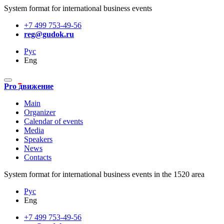
System format for international business events
+7 499 753-49-56
reg@gudok.ru
Рус
Eng
Pro движение
Main
Organizer
Calendar of events
Media
Speakers
News
Contacts
System format for international business events in the 1520 area
Рус
Eng
+7 499 753-49-56