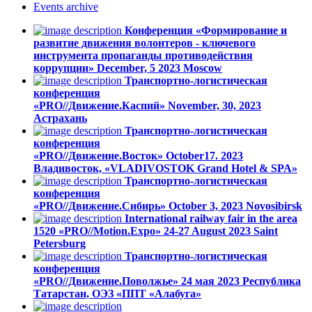
Events
archive
Конференция «Формирование и
развитие движения волонтеров - ключевого
инструмента пропаганды противодействия
коррупции»
December, 5 2023
Moscow
Транспортно-логистическая
конференция
«PRO//Движение.Каспий»
November, 30, 2023
Астрахань
Транспортно-логистическая
конференция
«PRO//Движение.Восток»
October17. 2023
Владивосток, «VLADIVOSTOK Grand Hotel & SPA»
Транспортно-логистическая
конференция
«PRO//Движение.Сибирь»
October 3, 2023
Novosibirsk
International railway fair in the area
1520 «PRO//Motion.Expo»
24-27 August 2023
Saint
Petersburg
Транспортно-логистическая
конференция
«PRO//Движение.Поволжье»
24 мая 2023
Республика
Татарстан, ОЭЗ «ППТ «Алабуга»