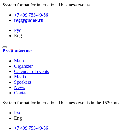
System format for international business events
+7 499 753-49-56
reg@gudok.ru
Рус
Eng
Pro движение
Main
Organizer
Calendar of events
Media
Speakers
News
Contacts
System format for international business events in the 1520 area
Рус
Eng
+7 499 753-49-56