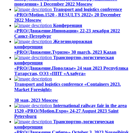
поведения»
1 December 2022
Moscow
Transport and logistics conference
«PRO//Motion.1520 - RESULTS 2022»
20 December
2022
Moscow
Конференция
«PRO//Движение.Инновации»
22-23 декабря 2022
Санкт-Петербург
Железнодорожная
конференция
«PRO//Движение.Туризм»
30 march, 2023
Kazan
Транспортно-логистическая
конференция
«PRO//Движение.Поволжье»
24 мая 2023
Республика
Татарстан, ОЭЗ «ППТ «Алабуга»
Transport and logistics conference «Containers 2023.
Market Foresight»
30 мая, 2023
Moscow
International railway fair in the area
1520 «PRO//Motion.Expo»
24-27 August 2023
Saint
Petersburg
Транспортно-логистическая
конференция
«PRO//Движение.Сибирь»
October 3, 2023
Novosibirsk