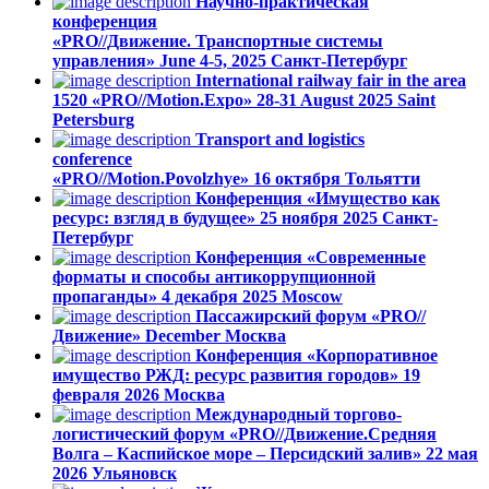
Научно-практическая
конференция
«PRO//Движение. Транспортные системы
управления»
June 4-5, 2025
Санкт-Петербург
International railway fair in the area
1520 «PRO//Motion.Expo»
28-31 August 2025
Saint
Petersburg
Transport and logistics
conference
«PRO//Motion.Povolzhye»
16 октября
Тольятти
Конференция «Имущество как
ресурс: взгляд в будущее»
25 ноября 2025
Санкт-
Петербург
Конференция «Современные
форматы и способы антикоррупционной
пропаганды»
4 декабря 2025
Moscow
Пассажирский форум «PRO//
Движение»
December
Москва
Конференция «Корпоративное
имущество РЖД: ресурс развития городов»
19
февраля 2026
Москва
Международный торгово-
логистический форум «PRO//Движение.Средняя
Волга – Каспийское море – Персидский залив»
22 мая
2026
Ульяновск