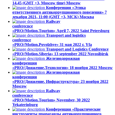
14.45 (GMT +3, Moscow time)
Moscow
Конференция «Этика
ответственного антикоррупционного поведения»
7
декабря 2021, 11:00 (GMT +3, МСК)
Москва
Railway
conferecnce
«PRO//Motion.Tourism»
April 7, 2022
Saint Petersburg
Transport and logistics
conference
«PRO//Motion.Povolzhye»
31 мая 2022 г.
Yfa
Transport and Logistics Conference
«PRO//Motion.Siberia»
13 september 2022
Novosibirsk
Железнодорожная
конференция
«PRO//Движение.Технологии»
18 ноября 2022
Moscow
Железнодорожная
конференция
«PRO//Движение. Инфраструктура»
23 ноября 2022
Moscow
Railway
conferecnce
«PRO//Motion.Tourism»
November, 30 2022
Yekaterinburg
Конференция «Практические
инструменты пропаганды антикоррупционного