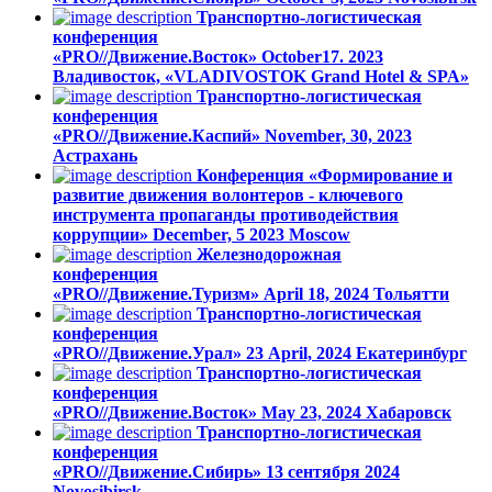
Транспортно-логистическая
конференция
«PRO//Движение.Восток»
October17. 2023
Владивосток, «VLADIVOSTOK Grand Hotel & SPA»
Транспортно-логистическая
конференция
«PRO//Движение.Каспий»
November, 30, 2023
Астрахань
Конференция «Формирование и
развитие движения волонтеров - ключевого
инструмента пропаганды противодействия
коррупции»
December, 5 2023
Moscow
Железнодорожная
конференция
«PRO//Движение.Туризм»
April 18, 2024
Тольятти
Транспортно-логистическая
конференция
«PRO//Движение.Урал»
23 April, 2024
Екатеринбург
Транспортно-логистическая
конференция
«PRO//Движение.Восток»
May 23, 2024
Хабаровск
Транспортно-логистическая
конференция
«PRO//Движение.Сибирь»
13 сентября 2024
Novosibirsk