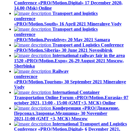
Conference «PRO//Motion.Digital»
17 December 2020,
14.00 (Msk)
Online
Transport and logistics
conference
«PRO//Motion.South»
16 April 2021
Mineralnye Vody
Transport and logistics
conference
«PRO//Motion.Povolzhye»
20 May 2021
Samara
Transport and Logistics Conference
«PRO//Motion.Siberia»
30 June 2021
Novosibirsk
International railway fair in the area
1520 «PRO//Motion.Expo»
26-29 August 2021
Moscow,
Sherbinka
Railway
conferecnce
«PRO//Motion.Tourism»
30 September 2021
Mineralnye
Vody
International Container
Transportation Online Forum «PRO//Motion.Eurasia»
07
october 2021, 13:00 - 15:00 (GMT+3, МСК)
Online
Конференция «PRO//Движение.
Персонал.Здоровье.Медицина»
30 November
2021,11:00 (GMT +3, МСК)
Moscow
International Transport and Logistics
Conference «PRO//Motion.Digital»
6 December 2021,