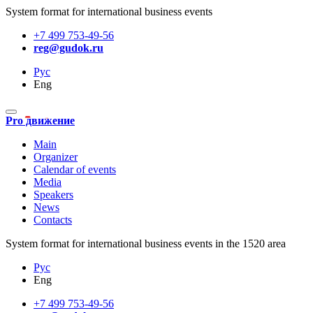
System format for international business events
+7 499 753-49-56
reg@gudok.ru
Рус
Eng
Pro движение
Main
Organizer
Calendar of events
Media
Speakers
News
Contacts
System format for international business events in the 1520 area
Рус
Eng
+7 499 753-49-56