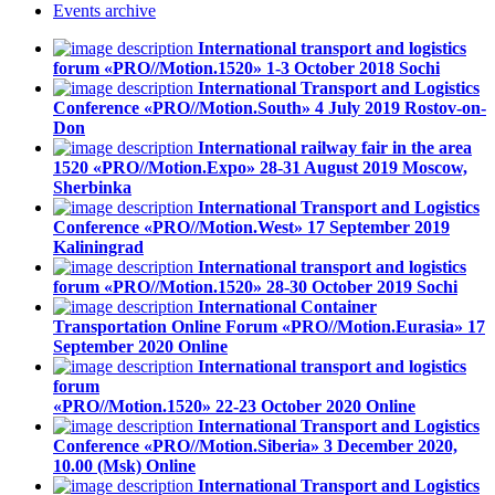
Events
archive
International transport and logistics
forum «PRO//Motion.1520»
1-3 October 2018
Sochi
International Transport and Logistics
Conference «PRO//Motion.South»
4 July 2019
Rostov-on-
Don
International railway fair in the area
1520 «PRO//Motion.Expo»
28-31 August 2019
Moscow,
Sherbinka
International Transport and Logistics
Conference «PRO//Motion.West»
17 September 2019
Kaliningrad
International transport and logistics
forum «PRO//Motion.1520»
28-30 October 2019
Sochi
International Container
Transportation Online Forum «PRO//Motion.Eurasia»
17
September 2020
Online
International transport and logistics
forum
«PRO//Motion.1520»
22-23 October 2020
Online
International Transport and Logistics
Conference «PRO//Motion.Siberia»
3 December 2020,
10.00 (Msk)
Online
International Transport and Logistics