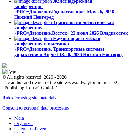
Железнодорожная
конференция
«PRO//Движение.Год пассажира»
May 26, 2026
Нижний Новгород
Транспортно-логистическая
конференция
«PRO//Движение.Восток»
23 июня 2026
Владивосток
Научно-практическая
конференция и выставка
«PRO//Движение. Транспортные системы
управления»
August 18-20, 2026
Нижний Новгород
© All rights reserved, 2020 - 2026
The author and owner of the site www.railwayforum.ru is JSC
"Publishing House" Gudok ".
Rules for using site materials
Consent to personal data processing
Main
Organizer
Calendar of events