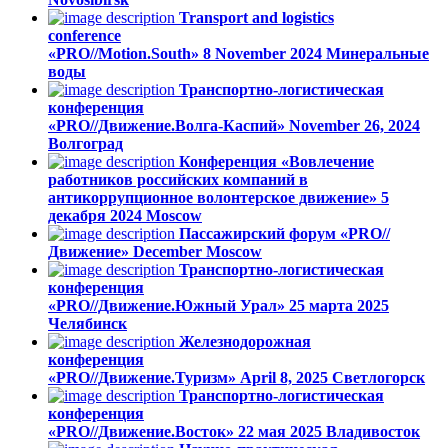
Transport and logistics
conference
«PRO//Motion.South»
8 November 2024
Минеральные
воды
Транспортно-логистическая
конференция
«PRO//Движение.Волга-Каспий»
November 26, 2024
Волгоград
Конференция «Вовлечение
работников российских компаний в
антикоррупционное волонтерское движение»
5
декабря 2024
Moscow
Пассажирский форум «PRO//
Движение»
December
Moscow
Транспортно-логистическая
конференция
«PRO//Движение.Южный Урал»
25 марта 2025
Челябинск
Железнодорожная
конференция
«PRO//Движение.Туризм»
April 8, 2025
Светлогорск
Транспортно-логистическая
конференция
«PRO//Движение.Восток»
22 мая 2025
Владивосток