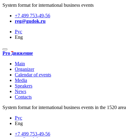
System format for international business events
+7 499 753-49-56
reg@gudok.ru
Рус
Eng
Pro движение
Main
Organizer
Calendar of events
Media
Speakers
News
Contacts
System format for international business events in the 1520 area
Рус
Eng
+7 499 753-49-56