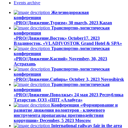
Events
archive
Железнодорожная
конференция
«PRO//Движение.Туризм»
30 march, 2023
Kazan
Транспортно-логистическая
конференция
«PRO//Движение.Восток»
October17. 2023
Владивосток, «VLADIVOSTOK Grand Hotel & SPA»
Транспортно-логистическая
конференция
«PRO//Движение.Каспий»
November, 30, 2023
Астрахань
Транспортно-логистическая
конференция
«PRO//Движение.Сибирь»
October 3, 2023
Novosibirsk
Транспортно-логистическая
конференция
«PRO//Движение.Поволжье»
24 мая 2023
Республика
Татарстан, ОЭЗ «ППТ «Алабуга»
Конференция «Формирование и
развитие движения волонтеров - ключевого
инструмента пропаганды противодействия
коррупции»
December, 5 2023
Moscow
International railway fair in the area