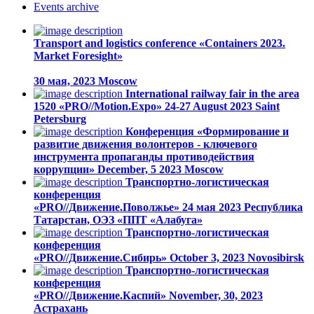
Events
archive
Transport and logistics conference «Containers 2023.
Market Foresight»
30 мая, 2023
Moscow
International railway fair in the area
1520 «PRO//Motion.Expo»
24-27 August 2023
Saint
Petersburg
Конференция «Формирование и
развитие движения волонтеров - ключевого
инструмента пропаганды противодействия
коррупции»
December, 5 2023
Moscow
Транспортно-логистическая
конференция
«PRO//Движение.Поволжье»
24 мая 2023
Республика
Татарстан, ОЭЗ «ППТ «Алабуга»
Транспортно-логистическая
конференция
«PRO//Движение.Сибирь»
October 3, 2023
Novosibirsk
Транспортно-логистическая
конференция
«PRO//Движение.Каспий»
November, 30, 2023
Астрахань