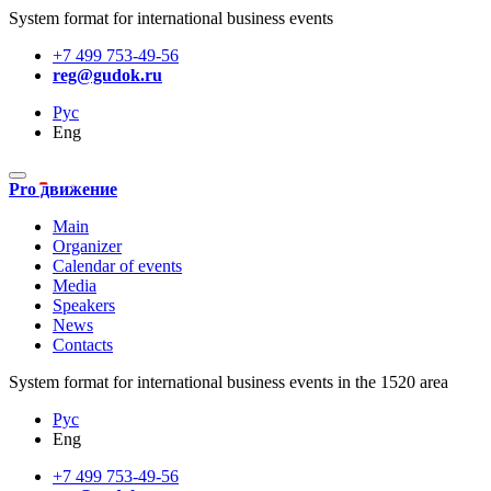
System format for international business events
+7 499 753-49-56
reg@gudok.ru
Рус
Eng
Pro движение
Main
Organizer
Calendar of events
Media
Speakers
News
Contacts
System format for international business events in the 1520 area
Рус
Eng
+7 499 753-49-56