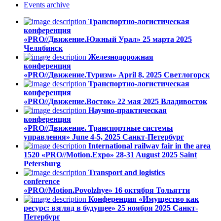
Events
archive
Транспортно-логистическая
конференция
«PRO//Движение.Южный Урал»
25 марта 2025
Челябинск
Железнодорожная
конференция
«PRO//Движение.Туризм»
April 8, 2025
Светлогорск
Транспортно-логистическая
конференция
«PRO//Движение.Восток»
22 мая 2025
Владивосток
Научно-практическая
конференция
«PRO//Движение. Транспортные системы
управления»
June 4-5, 2025
Санкт-Петербург
International railway fair in the area
1520 «PRO//Motion.Expo»
28-31 August 2025
Saint
Petersburg
Transport and logistics
conference
«PRO//Motion.Povolzhye»
16 октября
Тольятти
Конференция «Имущество как
ресурс: взгляд в будущее»
25 ноября 2025
Санкт-
Петербург