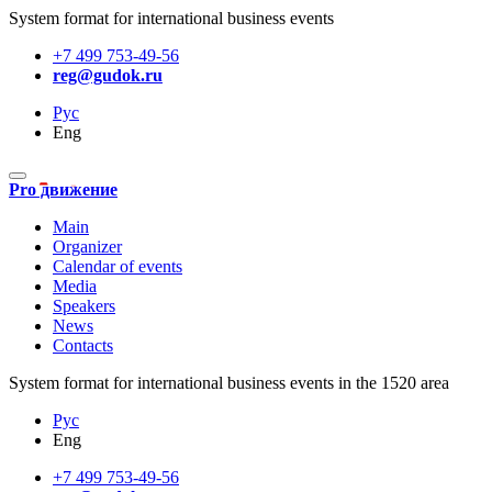
System format for international business events
+7 499 753-49-56
reg@gudok.ru
Рус
Eng
Pro движение
Main
Organizer
Calendar of events
Media
Speakers
News
Contacts
System format for international business events in the 1520 area
Рус
Eng
+7 499 753-49-56