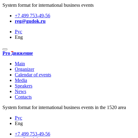
System format for international business events
+7 499 753-49-56
reg@gudok.ru
Рус
Eng
Pro движение
Main
Organizer
Calendar of events
Media
Speakers
News
Contacts
System format for international business events in the 1520 area
Рус
Eng
+7 499 753-49-56