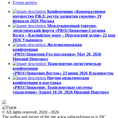
Events
archive
Конференция «Корпоративное
имущество РЖД: ресурс развития городов»
19
февраля 2026
Москва
Международный торгово-
логистический форум «PRO//Движение.Средняя
Волга – Каспийское море – Персидский залив»
22 мая
2026
Ульяновск
Железнодорожная
конференция
«PRO//Движение.Год пассажира»
May 26, 2026
Нижний Новгород
Транспортно-логистическая
конференция
«PRO//Движение.Восток»
23 июня 2026
Владивосток
Научно-практическая
конференция и выставка
«PRO//Движение. Транспортные системы
управления»
August 18-20, 2026
Нижний Новгород
© All rights reserved, 2020 - 2026
The author and owner of the site www.railwayforum.ru is JSC