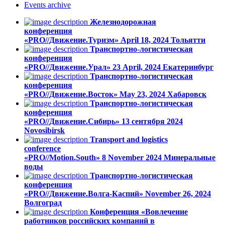
Events
archive
Железнодорожная
конференция
«PRO//Движение.Туризм»
April 18, 2024
Тольятти
Транспортно-логистическая
конференция
«PRO//Движение.Урал»
23 April, 2024
Екатеринбург
Транспортно-логистическая
конференция
«PRO//Движение.Восток»
May 23, 2024
Хабаровск
Транспортно-логистическая
конференция
«PRO//Движение.Сибирь»
13 сентября 2024
Novosibirsk
Transport and logistics
conference
«PRO//Motion.South»
8 November 2024
Минеральные
воды
Транспортно-логистическая
конференция
«PRO//Движение.Волга-Каспий»
November 26, 2024
Волгоград
Конференция «Вовлечение
работников российских компаний в