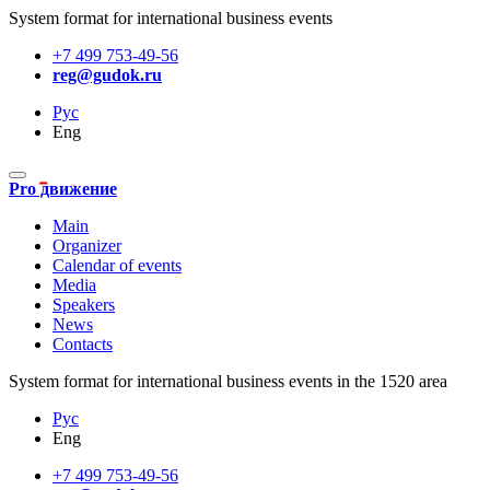
System format for international business events
+7 499 753-49-56
reg@gudok.ru
Рус
Eng
Pro движение
Main
Organizer
Calendar of events
Media
Speakers
News
Contacts
System format for international business events in the 1520 area
Рус
Eng
+7 499 753-49-56