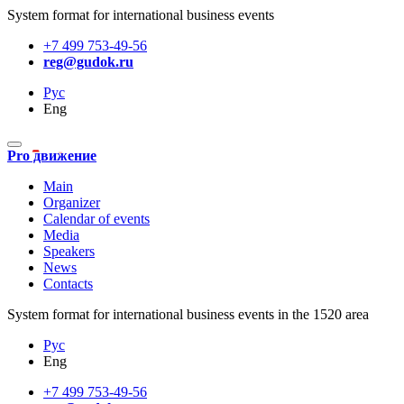
System format for international business events
+7 499 753-49-56
reg@gudok.ru
Рус
Eng
Pro движение
Main
Organizer
Calendar of events
Media
Speakers
News
Contacts
System format for international business events in the 1520 area
Рус
Eng
+7 499 753-49-56