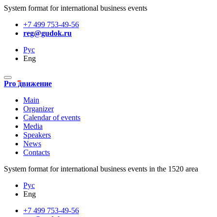
System format for international business events
+7 499 753-49-56
reg@gudok.ru
Рус
Eng
Pro движение
Main
Organizer
Calendar of events
Media
Speakers
News
Contacts
System format for international business events in the 1520 area
Рус
Eng
+7 499 753-49-56