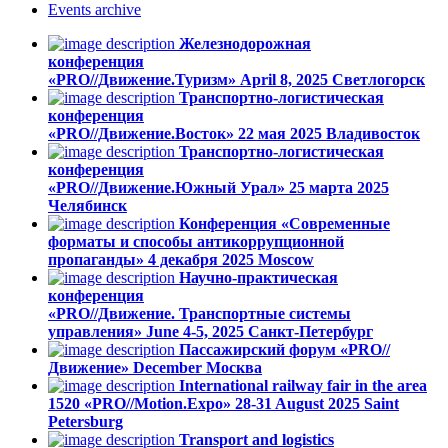
Events
archive
Железнодорожная
конференция
«PRO//Движение.Туризм»
April 8, 2025
Светлогорск
Транспортно-логистическая
конференция
«PRO//Движение.Восток»
22 мая 2025
Владивосток
Транспортно-логистическая
конференция
«PRO//Движение.Южный Урал»
25 марта 2025
Челябинск
Конференция «Современные
форматы и способы антикоррупционной
пропаганды»
4 декабря 2025
Moscow
Научно-практическая
конференция
«PRO//Движение. Транспортные системы
управления»
June 4-5, 2025
Санкт-Петербург
Пассажирский форум «PRO//
Движение»
December
Москва
International railway fair in the area
1520 «PRO//Motion.Expo»
28-31 August 2025
Saint
Petersburg
Transport and logistics