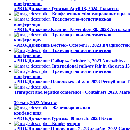
конференция
«PRO//Движение.Туризм»
April 18, 2024
Тольятти
Конференция «Формирование и разв
Транспортно-логистическая
конференция
«PRO//Движение.Каспий»
November, 30, 2023
Астрахан
Транспортно-логистическая
конференция
«PRO//Движение.Восток»
October17. 2023
Владивосток
Транспортно-логистическая
конференция
«PRO//Движение.Сибирь»
October 3, 2023
Novosibirsk
International railway fair in the area
Транспортно-логистическая
конференция
«PRO//Движение.Поволжье»
24 мая 2023
Республика Т
Transport and logistics conference «Containers 2023. Mark
30 мая, 2023
Moscow
Железнодорожная
конференция
«PRO//Движение.Туризм»
30 march, 2023
Kazan
Конференция
«PRO//Движение.Инновации»
22-23 декабря 2022
Санк