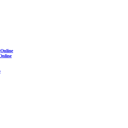
)
Online
Online
e