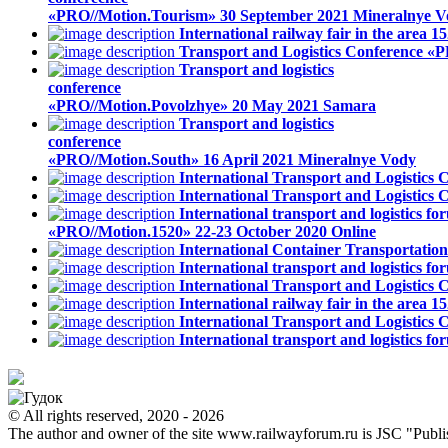
«PRO//Motion.Tourism»
30 September 2021
Mineralnye V
International railway fair in the area
Transport and Logistics Conference «P
Transport and logistics
conference
«PRO//Motion.Povolzhye»
20 May 2021
Samara
Transport and logistics
conference
«PRO//Motion.South»
16 April 2021
Mineralnye Vody
International Transport and Logistics
International Transport and Logistics
International transport and logistics fo
«PRO//Motion.1520»
22-23 October 2020
Online
International Container Transportati
International transport and logistics
International Transport and Logistic
International railway fair in the area
International Transport and Logistics
International transport and logistics
© All rights reserved, 2020 - 2026
The author and owner of the site www.railwayforum.ru is JSC "Publ