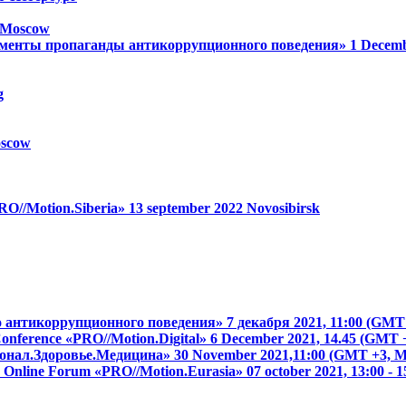
Moscow
менты пропаганды антикоррупционного поведения»
1 Decem
g
scow
RO//Motion.Siberia»
13 september 2022
Novosibirsk
о антикоррупционного поведения»
7 декабря 2021, 11:00 (GM
 Conference «PRO//Motion.Digital»
6 December 2021, 14.45 (GMT 
онал.Здоровье.Медицина»
30 November 2021,11:00 (GMT +3,
on Online Forum «PRO//Motion.Eurasia»
07 october 2021, 13:00 