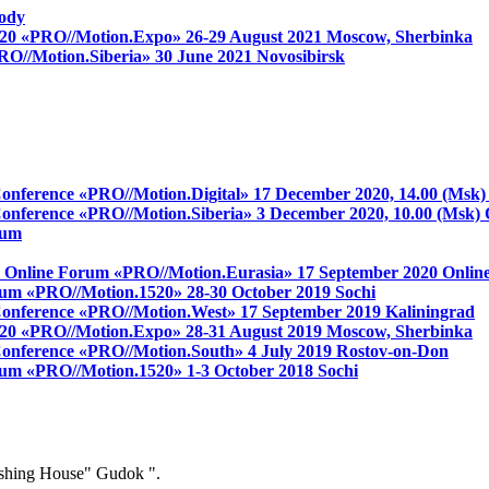
ody
 1520 «PRO//Motion.Expo»
26-29 August 2021
Moscow, Sherbinka
RO//Motion.Siberia»
30 June 2021
Novosibirsk
 Conference «PRO//Motion.Digital»
17 December 2020, 14.00 (Msk
 Conference «PRO//Motion.Siberia»
3 December 2020, 10.00 (Msk)
rum
on Online Forum «PRO//Motion.Eurasia»
17 September 2020
Onlin
 forum «PRO//Motion.1520»
28-30 October 2019
Sochi
s Conference «PRO//Motion.West»
17 September 2019
Kaliningrad
 1520 «PRO//Motion.Expo»
28-31 August 2019
Moscow, Sherbinka
 Conference «PRO//Motion.South»
4 July 2019
Rostov-on-Don
 forum «PRO//Motion.1520»
1-3 October 2018
Sochi
ishing House" Gudok ".