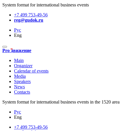
System format for international business events
+7 499 753-49-56
reg@gudok.ru
Рус
Eng
Pro движение
Main
Organizer
Calendar of events
Media
Speakers
News
Contacts
System format for international business events in the 1520 area
Рус
Eng
+7 499 753-49-56