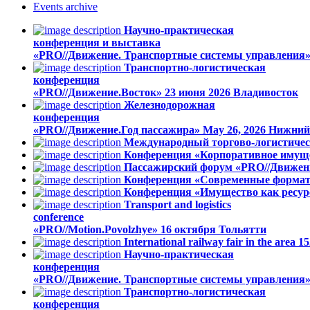
Events
archive
Научно-практическая
конференция и выставка
«PRO//Движение. Транспортные системы управления
Транспортно-логистическая
конференция
«PRO//Движение.Восток»
23 июня 2026
Владивосток
Железнодорожная
конференция
«PRO//Движение.Год пассажира»
May 26, 2026
Нижний
Международный торгово-логистичес
Конференция «Корпоративное имуще
Пассажирский форум «PRO//Движен
Конференция «Современные формат
Конференция «Имущество как ресурс
Transport and logistics
conference
«PRO//Motion.Povolzhye»
16 октября
Тольятти
International railway fair in the area
Научно-практическая
конференция
«PRO//Движение. Транспортные системы управления
Транспортно-логистическая
конференция