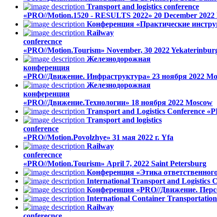
Transport and logistics conference
«PRO//Motion.1520 - RESULTS 2022»
20 December 2022
Конференция «Практические инстру
Railway
conferecnce
«PRO//Motion.Tourism»
November, 30 2022
Yekaterinbur
Железнодорожная
конференция
«PRO//Движение. Инфраструктура»
23 ноября 2022
Mo
Железнодорожная
конференция
«PRO//Движение.Технологии»
18 ноября 2022
Moscow
Transport and Logistics Conference «P
Transport and logistics
conference
«PRO//Motion.Povolzhye»
31 мая 2022 г.
Yfa
Railway
conferecnce
«PRO//Motion.Tourism»
April 7, 2022
Saint Petersburg
Конференция «Этика ответственног
International Transport and Logistics
Конференция «PRO//Движение. Перс
International Container Transportati
Railway
conferecnce