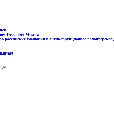
нск
ие»
December
Moscow
ов российских компаний в антикоррупционное волонтерское
лгоград
оды
k