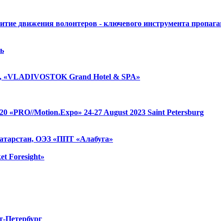
итие движения волонтеров - ключевого инструмента пропаг
ь
, «VLADIVOSTOK Grand Hotel & SPA»
 1520 «PRO//Motion.Expo»
24-27 August 2023
Saint Petersburg
атарстан, ОЭЗ «ППТ «Алабуга»
et Foresight»
т-Петербург