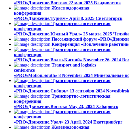
«PRO//Движение.Восток»
22 мая 2025
Владивосток
Железнодорожная
конференция
«PRO//Движение.Туризм»
April 8, 2025
Светлогорск
Транспортно-логистическая
конференция
«PRO//Движение.Южный Урал»
25 марта 2025
Челяби
Пассажирский форум «PRO//Движен
Конференция «Вовлечение работник
Транспортно-логистическая
конференция
«PRO//Движение.Волга-Каспий»
November 26, 2024
Во
Transport and logistics
conference
«PRO//Motion.South»
8 November 2024
Минеральные в
Транспортно-логистическая
конференция
«PRO//Движение.Сибирь»
13 сентября 2024
Novosibirs
Транспортно-логистическая
конференция
«PRO//Движение.Восток»
May 23, 2024
Хабаровск
Транспортно-логистическая
конференция
«PRO//Движение.Урал»
23 April, 2024
Екатеринбург
Железнодорожная