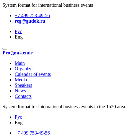
System format for international business events
+7 499 753-49-56
reg@gudok.ru
Рус
Eng
Pro движение
Main
Organizer
Calendar of events
Media
Speakers
News
Contacts
System format for international business events in the 1520 area
Рус
Eng
+7 499 753-49-56