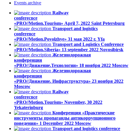
Events
archive
Railway
conferecnce
«PRO//Motion.Tourism»
April 7, 2022
Saint Petersburg
Transport and logistics
conference
«PRO//Motion.Povolzhye»
31 мая 2022 г.
Yfa
Transport and Logistics Conference
«PRO//Motion.Siberia»
13 september 2022
Novosibirsk
Железнодорожная
конференция
«PRO//Движение.Технологии»
18 ноября 2022
Moscow
Железнодорожная
конференция
«PRO//Движение. Инфраструктура»
23 ноября 2022
Moscow
Railway
conferecnce
«PRO//Motion.Tourism»
November, 30 2022
Yekaterinburg
Конференция «Практические
инструменты пропаганды антикоррупционного
поведения»
1 December 2022
Moscow
Transport and logistics conference