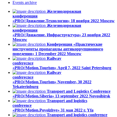
Events
archive
Железнодорожная
конференция
«PRO//Движение.Технологии»
18 ноября 2022
Moscow
Железнодорожная
конференция
«PRO//Движение. Инфраструктура»
23 ноября 2022
Moscow
Конференция «Практические
инструменты пропаганды антикоррупционного
поведения»
1 December 2022
Moscow
Railway
conferecnce
«PRO//Motion.Tourism»
April 7, 2022
Saint Petersburg
Railway
conferecnce
«PRO//Motion.Tourism»
November, 30 2022
Yekaterinburg
Transport and Logistics Conference
«PRO//Motion.Siberia»
13 september 2022
Novosibirsk
Transport and logistics
conference
«PRO//Motion.Povolzhye»
31 мая 2022 г.
Yfa
Transport and logistics conference