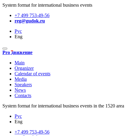
System format for international business events
+7 499 753-49-56
reg@gudok.ru
Рус
Eng
Pro движение
Main
Organizer
Calendar of events
Media
Speakers
News
Contacts
System format for international business events in the 1520 area
Рус
Eng
+7 499 753-49-56