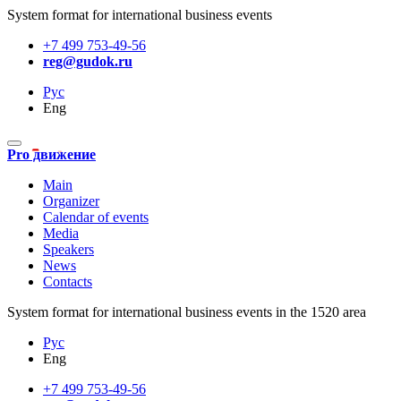
System format for international business events
+7 499 753-49-56
reg@gudok.ru
Рус
Eng
Pro движение
Main
Organizer
Calendar of events
Media
Speakers
News
Contacts
System format for international business events in the 1520 area
Рус
Eng
+7 499 753-49-56