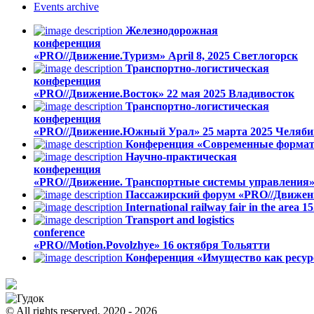
Events
archive
Железнодорожная
конференция
«PRO//Движение.Туризм»
April 8, 2025
Светлогорск
Транспортно-логистическая
конференция
«PRO//Движение.Восток»
22 мая 2025
Владивосток
Транспортно-логистическая
конференция
«PRO//Движение.Южный Урал»
25 марта 2025
Челяби
Конференция «Современные формат
Научно-практическая
конференция
«PRO//Движение. Транспортные системы управления
Пассажирский форум «PRO//Движен
International railway fair in the area
Transport and logistics
conference
«PRO//Motion.Povolzhye»
16 октября
Тольятти
Конференция «Имущество как ресурс
© All rights reserved, 2020 - 2026