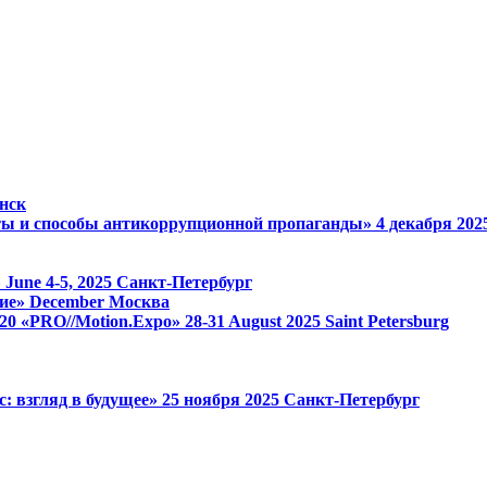
нск
ы и способы антикоррупционной пропаганды»
4 декабря 20
»
June 4-5, 2025
Санкт-Петербург
ие»
December
Москва
 1520 «PRO//Motion.Expo»
28-31 August 2025
Saint Petersburg
: взгляд в будущее»
25 ноября 2025
Санкт-Петербург