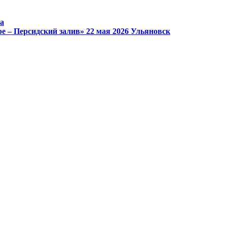
а
е – Персидский залив»
22 мая 2026
Ульяновск