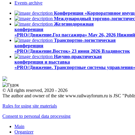
Events
archive
Конференция «Корпоративное имуще
Международный торгово-логистичес
Железнодорожная
конференция
«PRO//Движение.Год пассажира»
May 26, 2026
Нижний
Транспортно-логистическая
конференция
«PRO//Движение.Восток»
23 июня 2026
Владивосток
Научно-практическая
конференция и выставка
«PRO//Движение. Транспортные системы управления
© All rights reserved, 2020 - 2026
The author and owner of the site www.railwayforum.ru is JSC "Publ
Rules for using site materials
Consent to personal data processing
Main
Organizer