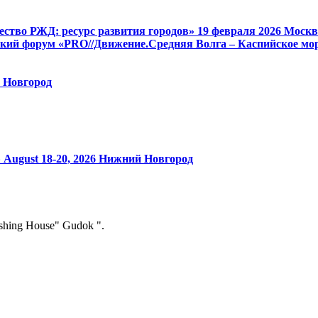
ство РЖД: ресурс развития городов»
19 февраля 2026
Москв
кий форум «PRO//Движение.Средняя Волга – Каспийское мор
 Новгород
»
August 18-20, 2026
Нижний Новгород
ishing House" Gudok ".