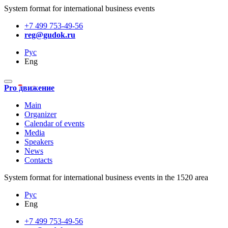
System format for international business events
+7 499 753-49-56
reg@gudok.ru
Рус
Eng
Pro движение
Main
Organizer
Calendar of events
Media
Speakers
News
Contacts
System format for international business events in the 1520 area
Рус
Eng
+7 499 753-49-56