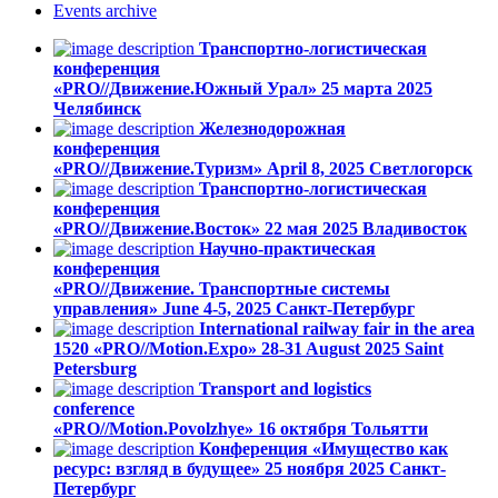
Events
archive
Транспортно-логистическая
конференция
«PRO//Движение.Южный Урал»
25 марта 2025
Челябинск
Железнодорожная
конференция
«PRO//Движение.Туризм»
April 8, 2025
Светлогорск
Транспортно-логистическая
конференция
«PRO//Движение.Восток»
22 мая 2025
Владивосток
Научно-практическая
конференция
«PRO//Движение. Транспортные системы
управления»
June 4-5, 2025
Санкт-Петербург
International railway fair in the area
1520 «PRO//Motion.Expo»
28-31 August 2025
Saint
Petersburg
Transport and logistics
conference
«PRO//Motion.Povolzhye»
16 октября
Тольятти
Конференция «Имущество как
ресурс: взгляд в будущее»
25 ноября 2025
Санкт-
Петербург