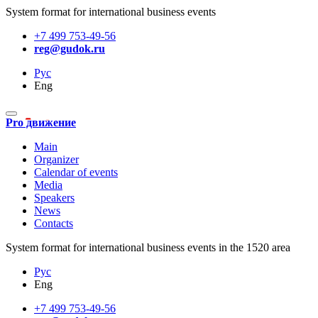
System format for international business events
+7 499 753-49-56
reg@gudok.ru
Рус
Eng
Pro движение
Main
Organizer
Calendar of events
Media
Speakers
News
Contacts
System format for international business events in the 1520 area
Рус
Eng
+7 499 753-49-56