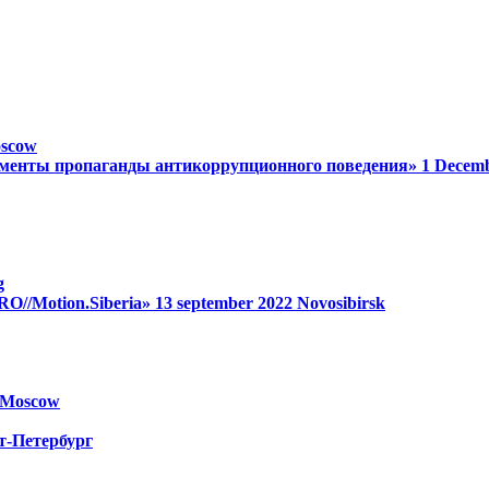
scow
менты пропаганды антикоррупционного поведения»
1 Decem
g
RO//Motion.Siberia»
13 september 2022
Novosibirsk
Moscow
т-Петербург