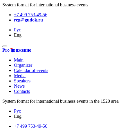
System format for international business events
+7 499 753-49-56
reg@gudok.ru
Рус
Eng
Pro движение
Main
Organizer
Calendar of events
Media
Speakers
News
Contacts
System format for international business events in the 1520 area
Рус
Eng
+7 499 753-49-56