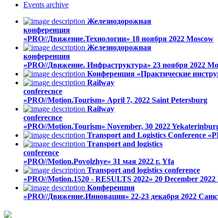
Events
archive
Железнодорожная
конференция
«PRO//Движение.Технологии»
18 ноября 2022
Moscow
Железнодорожная
конференция
«PRO//Движение. Инфраструктура»
23 ноября 2022
Mo
Конференция «Практические инстру
Railway
conferecnce
«PRO//Motion.Tourism»
April 7, 2022
Saint Petersburg
Railway
conferecnce
«PRO//Motion.Tourism»
November, 30 2022
Yekaterinbur
Transport and Logistics Conference «P
Transport and logistics
conference
«PRO//Motion.Povolzhye»
31 мая 2022 г.
Yfa
Transport and logistics conference
«PRO//Motion.1520 - RESULTS 2022»
20 December 2022
Конференция
«PRO//Движение.Инновации»
22-23 декабря 2022
Санк