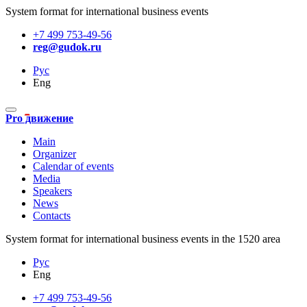
System format for international business events
+7 499 753-49-56
reg@gudok.ru
Рус
Eng
Pro движение
Main
Organizer
Calendar of events
Media
Speakers
News
Contacts
System format for international business events in the 1520 area
Рус
Eng
+7 499 753-49-56