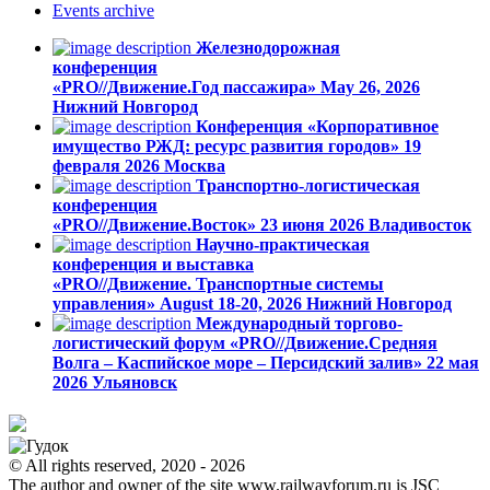
Events
archive
Железнодорожная
конференция
«PRO//Движение.Год пассажира»
May 26, 2026
Нижний Новгород
Конференция «Корпоративное
имущество РЖД: ресурс развития городов»
19
февраля 2026
Москва
Транспортно-логистическая
конференция
«PRO//Движение.Восток»
23 июня 2026
Владивосток
Научно-практическая
конференция и выставка
«PRO//Движение. Транспортные системы
управления»
August 18-20, 2026
Нижний Новгород
Международный торгово-
логистический форум «PRO//Движение.Средняя
Волга – Каспийское море – Персидский залив»
22 мая
2026
Ульяновск
© All rights reserved, 2020 - 2026
The author and owner of the site www.railwayforum.ru is JSC