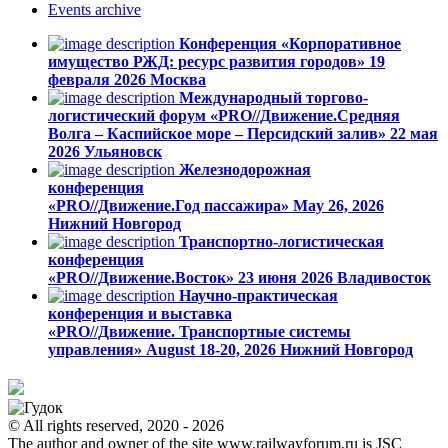
Events
archive
Конференция «Корпоративное
имущество РЖД: ресурс развития городов»
19
февраля 2026
Москва
Международный торгово-
логистический форум «PRO//Движение.Средняя
Волга – Каспийское море – Персидский залив»
22 мая
2026
Ульяновск
Железнодорожная
конференция
«PRO//Движение.Год пассажира»
May 26, 2026
Нижний Новгород
Транспортно-логистическая
конференция
«PRO//Движение.Восток»
23 июня 2026
Владивосток
Научно-практическая
конференция и выставка
«PRO//Движение. Транспортные системы
управления»
August 18-20, 2026
Нижний Новгород
© All rights reserved, 2020 - 2026
The author and owner of the site www.railwayforum.ru is JSC