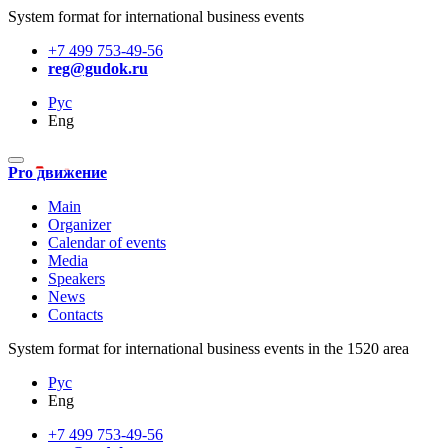
System format for international business events
+7 499 753-49-56
reg@gudok.ru
Рус
Eng
Pro движение
Main
Organizer
Calendar of events
Media
Speakers
News
Contacts
System format for international business events in the 1520 area
Рус
Eng
+7 499 753-49-56