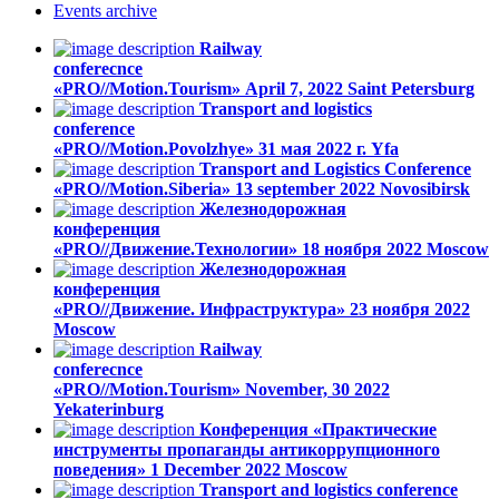
Events
archive
Railway
conferecnce
«PRO//Motion.Tourism»
April 7, 2022
Saint Petersburg
Transport and logistics
conference
«PRO//Motion.Povolzhye»
31 мая 2022 г.
Yfa
Transport and Logistics Conference
«PRO//Motion.Siberia»
13 september 2022
Novosibirsk
Железнодорожная
конференция
«PRO//Движение.Технологии»
18 ноября 2022
Moscow
Железнодорожная
конференция
«PRO//Движение. Инфраструктура»
23 ноября 2022
Moscow
Railway
conferecnce
«PRO//Motion.Tourism»
November, 30 2022
Yekaterinburg
Конференция «Практические
инструменты пропаганды антикоррупционного
поведения»
1 December 2022
Moscow
Transport and logistics conference