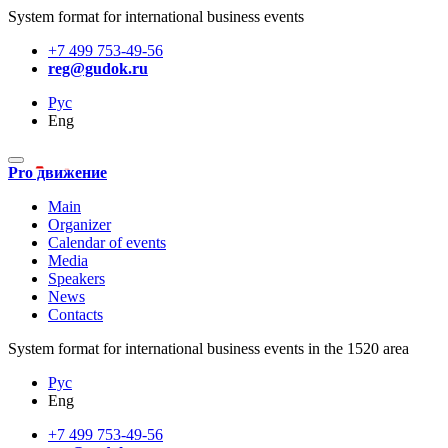
System format for international business events
+7 499 753-49-56
reg@gudok.ru
Рус
Eng
Pro движение
Main
Organizer
Calendar of events
Media
Speakers
News
Contacts
System format for international business events in the 1520 area
Рус
Eng
+7 499 753-49-56