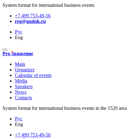
System format for international business events
+7 499 753-49-56
reg@gudok.ru
Рус
Eng
Pro движение
Main
Organizer
Calendar of events
Media
Speakers
News
Contacts
System format for international business events in the 1520 area
Рус
Eng
+7 499 753-49-56