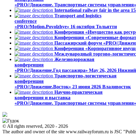
«PRO//Движение. Транспортные системы управления
International railway fair in the area
Transport and logistics
conference
«PRO//Motion.Povolzhye»
16 октября
Тольятти
Конференция «Имущество как ресурс
Конференция «Современные формат
Пассажирский форум «PRO//Движен
Конференция «Корпоративное имуще
Международный торгово-логистичес
Железнодорожная
конференция
«PRO//Движение.Год пассажира»
May 26, 2026
Нижний
Транспортно-логистическая
конференция
«PRO//Движение.Восток»
23 июня 2026
Владивосток
Научно-практическая
конференция и выставка
«PRO//Движение. Транспортные системы управления
© All rights reserved, 2020 - 2026
The author and owner of the site www.railwayforum.ru is JSC "Publ