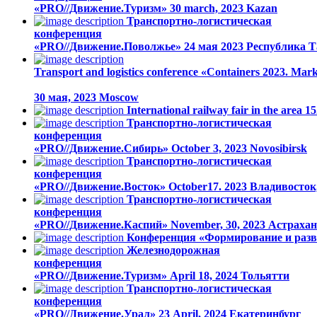
«PRO//Движение.Туризм»
30 march, 2023
Kazan
Транспортно-логистическая
конференция
«PRO//Движение.Поволжье»
24 мая 2023
Республика Т
Transport and logistics conference «Containers 2023. Mark
30 мая, 2023
Moscow
International railway fair in the area
Транспортно-логистическая
конференция
«PRO//Движение.Сибирь»
October 3, 2023
Novosibirsk
Транспортно-логистическая
конференция
«PRO//Движение.Восток»
October17. 2023
Владивосток
Транспортно-логистическая
конференция
«PRO//Движение.Каспий»
November, 30, 2023
Астрахан
Конференция «Формирование и разв
Железнодорожная
конференция
«PRO//Движение.Туризм»
April 18, 2024
Тольятти
Транспортно-логистическая
конференция
«PRO//Движение.Урал»
23 April, 2024
Екатеринбург