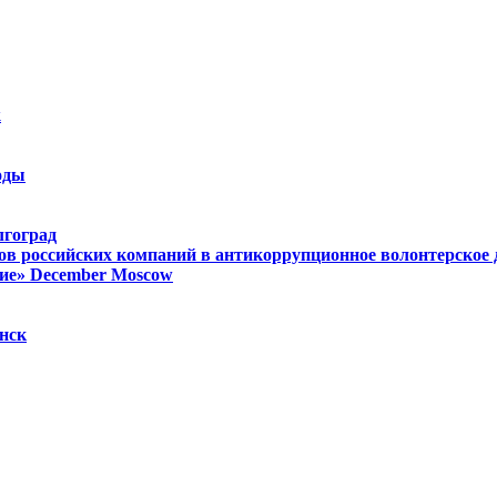
k
оды
лгоград
ов российских компаний в антикоррупционное волонтерское
ие»
December
Moscow
нск