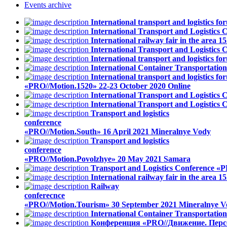
Events
archive
International transport and logistics
International Transport and Logistics
International railway fair in the area
International Transport and Logistic
International transport and logistics
International Container Transportati
International transport and logistics fo
«PRO//Motion.1520»
22-23 October 2020
Online
International Transport and Logistics
International Transport and Logistics
Transport and logistics
conference
«PRO//Motion.South»
16 April 2021
Mineralnye Vody
Transport and logistics
conference
«PRO//Motion.Povolzhye»
20 May 2021
Samara
Transport and Logistics Conference «P
International railway fair in the area
Railway
conferecnce
«PRO//Motion.Tourism»
30 September 2021
Mineralnye V
International Container Transportati
Конференция «PRO//Движение. Перс