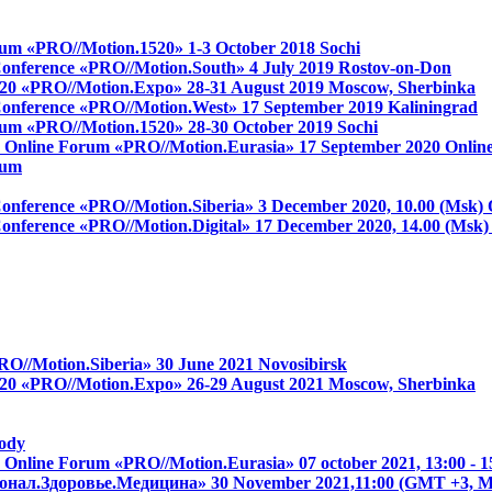
 forum «PRO//Motion.1520»
1-3 October 2018
Sochi
 Conference «PRO//Motion.South»
4 July 2019
Rostov-on-Don
 1520 «PRO//Motion.Expo»
28-31 August 2019
Moscow, Sherbinka
s Conference «PRO//Motion.West»
17 September 2019
Kaliningrad
 forum «PRO//Motion.1520»
28-30 October 2019
Sochi
on Online Forum «PRO//Motion.Eurasia»
17 September 2020
Onlin
rum
 Conference «PRO//Motion.Siberia»
3 December 2020, 10.00 (Msk)
 Conference «PRO//Motion.Digital»
17 December 2020, 14.00 (Msk
RO//Motion.Siberia»
30 June 2021
Novosibirsk
 1520 «PRO//Motion.Expo»
26-29 August 2021
Moscow, Sherbinka
ody
on Online Forum «PRO//Motion.Eurasia»
07 october 2021, 13:00 
онал.Здоровье.Медицина»
30 November 2021,11:00 (GMT +3,