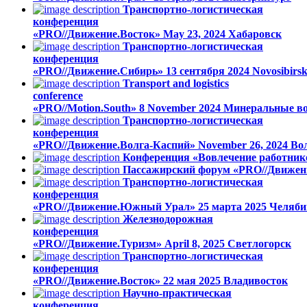
Транспортно-логистическая
конференция
«PRO//Движение.Восток»
May 23, 2024
Хабаровск
Транспортно-логистическая
конференция
«PRO//Движение.Сибирь»
13 сентября 2024
Novosibirs
Transport and logistics
conference
«PRO//Motion.South»
8 November 2024
Минеральные в
Транспортно-логистическая
конференция
«PRO//Движение.Волга-Каспий»
November 26, 2024
Во
Конференция «Вовлечение работник
Пассажирский форум «PRO//Движен
Транспортно-логистическая
конференция
«PRO//Движение.Южный Урал»
25 марта 2025
Челяби
Железнодорожная
конференция
«PRO//Движение.Туризм»
April 8, 2025
Светлогорск
Транспортно-логистическая
конференция
«PRO//Движение.Восток»
22 мая 2025
Владивосток
Научно-практическая
конференция