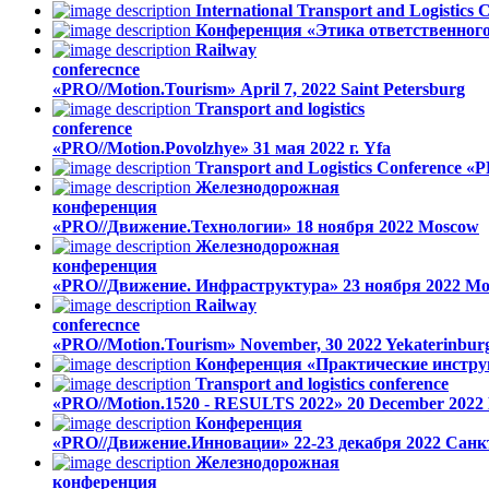
International Transport and Logistics
Конференция «Этика ответственног
Railway
conferecnce
«PRO//Motion.Tourism»
April 7, 2022
Saint Petersburg
Transport and logistics
conference
«PRO//Motion.Povolzhye»
31 мая 2022 г.
Yfa
Transport and Logistics Conference «P
Железнодорожная
конференция
«PRO//Движение.Технологии»
18 ноября 2022
Moscow
Железнодорожная
конференция
«PRO//Движение. Инфраструктура»
23 ноября 2022
Mo
Railway
conferecnce
«PRO//Motion.Tourism»
November, 30 2022
Yekaterinbur
Конференция «Практические инстру
Transport and logistics conference
«PRO//Motion.1520 - RESULTS 2022»
20 December 2022
Конференция
«PRO//Движение.Инновации»
22-23 декабря 2022
Санк
Железнодорожная
конференция