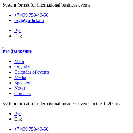
System format for international business events
+7 499 753-49-56
reg@gudok.ru
Рус
Eng
Pro движение
Main
Organizer
Calendar of events
Media
Speakers
News
Contacts
System format for international business events in the 1520 area
Рус
Eng
+7 499 753-49-56