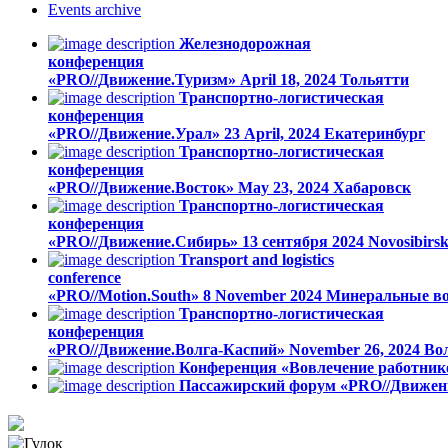
Events
archive
Железнодорожная
конференция
«PRO//Движение.Туризм»
April 18, 2024
Тольятти
Транспортно-логистическая
конференция
«PRO//Движение.Урал»
23 April, 2024
Екатеринбург
Транспортно-логистическая
конференция
«PRO//Движение.Восток»
May 23, 2024
Хабаровск
Транспортно-логистическая
конференция
«PRO//Движение.Сибирь»
13 сентября 2024
Novosibirs
Transport and logistics
conference
«PRO//Motion.South»
8 November 2024
Минеральные в
Транспортно-логистическая
конференция
«PRO//Движение.Волга-Каспий»
November 26, 2024
Во
Конференция «Вовлечение работник
Пассажирский форум «PRO//Движен