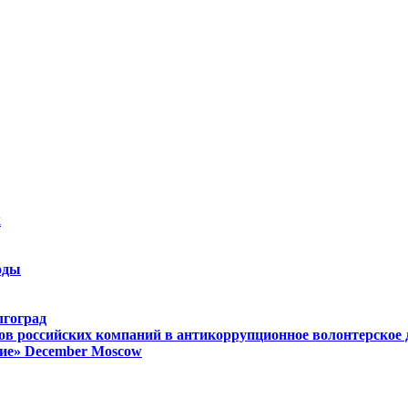
k
оды
лгоград
ов российских компаний в антикоррупционное волонтерское
ие»
December
Moscow