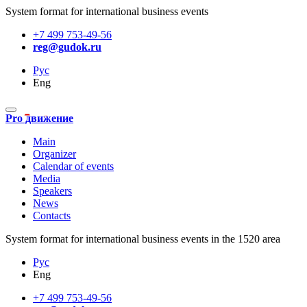
System format for international business events
+7 499 753-49-56
reg@gudok.ru
Рус
Eng
Pro движение
Main
Organizer
Calendar of events
Media
Speakers
News
Contacts
System format for international business events in the 1520 area
Рус
Eng
+7 499 753-49-56