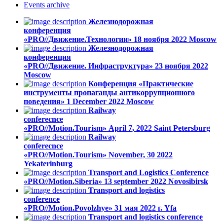
Events
archive
Железнодорожная
конференция
«PRO//Движение.Технологии»
18 ноября 2022
Moscow
Железнодорожная
конференция
«PRO//Движение. Инфраструктура»
23 ноября 2022
Moscow
Конференция «Практические
инструменты пропаганды антикоррупционного
поведения»
1 December 2022
Moscow
Railway
conferecnce
«PRO//Motion.Tourism»
April 7, 2022
Saint Petersburg
Railway
conferecnce
«PRO//Motion.Tourism»
November, 30 2022
Yekaterinburg
Transport and Logistics Conference
«PRO//Motion.Siberia»
13 september 2022
Novosibirsk
Transport and logistics
conference
«PRO//Motion.Povolzhye»
31 мая 2022 г.
Yfa
Transport and logistics conference