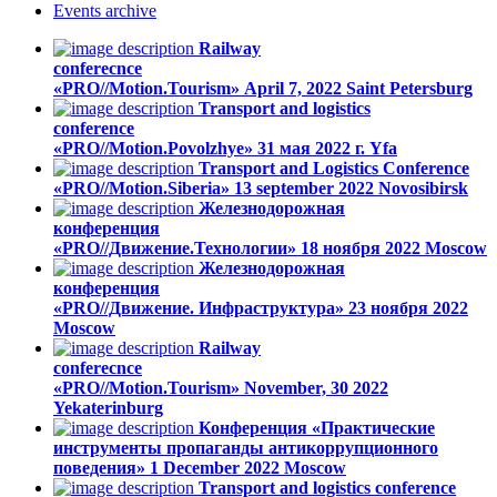
Events
archive
Railway
conferecnce
«PRO//Motion.Tourism»
April 7, 2022
Saint Petersburg
Transport and logistics
conference
«PRO//Motion.Povolzhye»
31 мая 2022 г.
Yfa
Transport and Logistics Conference
«PRO//Motion.Siberia»
13 september 2022
Novosibirsk
Железнодорожная
конференция
«PRO//Движение.Технологии»
18 ноября 2022
Moscow
Железнодорожная
конференция
«PRO//Движение. Инфраструктура»
23 ноября 2022
Moscow
Railway
conferecnce
«PRO//Motion.Tourism»
November, 30 2022
Yekaterinburg
Конференция «Практические
инструменты пропаганды антикоррупционного
поведения»
1 December 2022
Moscow
Transport and logistics conference