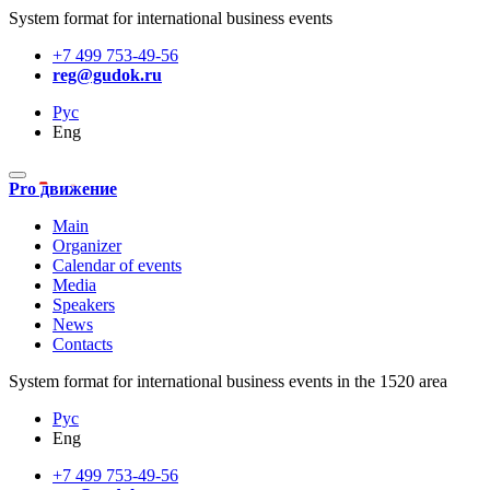
System format for international business events
+7 499 753-49-56
reg@gudok.ru
Рус
Eng
Pro движение
Main
Organizer
Calendar of events
Media
Speakers
News
Contacts
System format for international business events in the 1520 area
Рус
Eng
+7 499 753-49-56