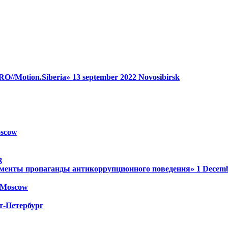
RO//Motion.Siberia»
13 september 2022
Novosibirsk
scow
g
менты пропаганды антикоррупционного поведения»
1 Decem
Moscow
т-Петербург