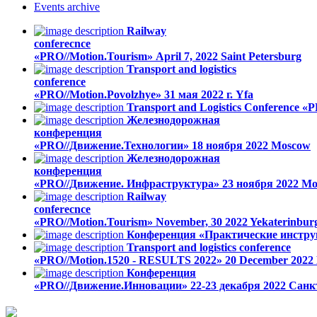
Events
archive
Railway
conferecnce
«PRO//Motion.Tourism»
April 7, 2022
Saint Petersburg
Transport and logistics
conference
«PRO//Motion.Povolzhye»
31 мая 2022 г.
Yfa
Transport and Logistics Conference «P
Железнодорожная
конференция
«PRO//Движение.Технологии»
18 ноября 2022
Moscow
Железнодорожная
конференция
«PRO//Движение. Инфраструктура»
23 ноября 2022
Mo
Railway
conferecnce
«PRO//Motion.Tourism»
November, 30 2022
Yekaterinbur
Конференция «Практические инстру
Transport and logistics conference
«PRO//Motion.1520 - RESULTS 2022»
20 December 2022
Конференция
«PRO//Движение.Инновации»
22-23 декабря 2022
Санк