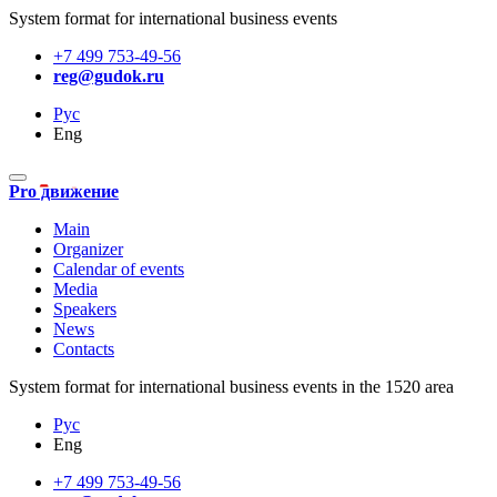
System format for international business events
+7 499 753-49-56
reg@gudok.ru
Рус
Eng
Pro движение
Main
Organizer
Calendar of events
Media
Speakers
News
Contacts
System format for international business events in the 1520 area
Рус
Eng
+7 499 753-49-56