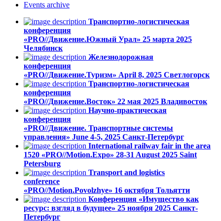
Events
archive
Транспортно-логистическая
конференция
«PRO//Движение.Южный Урал»
25 марта 2025
Челябинск
Железнодорожная
конференция
«PRO//Движение.Туризм»
April 8, 2025
Светлогорск
Транспортно-логистическая
конференция
«PRO//Движение.Восток»
22 мая 2025
Владивосток
Научно-практическая
конференция
«PRO//Движение. Транспортные системы
управления»
June 4-5, 2025
Санкт-Петербург
International railway fair in the area
1520 «PRO//Motion.Expo»
28-31 August 2025
Saint
Petersburg
Transport and logistics
conference
«PRO//Motion.Povolzhye»
16 октября
Тольятти
Конференция «Имущество как
ресурс: взгляд в будущее»
25 ноября 2025
Санкт-
Петербург