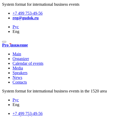
System format for international business events
+7 499 753-49-56
reg@gudok.ru
Рус
Eng
Pro движение
Main
Organizer
Calendar of events
Media
Speakers
News
Contacts
System format for international business events in the 1520 area
Рус
Eng
+7 499 753-49-56