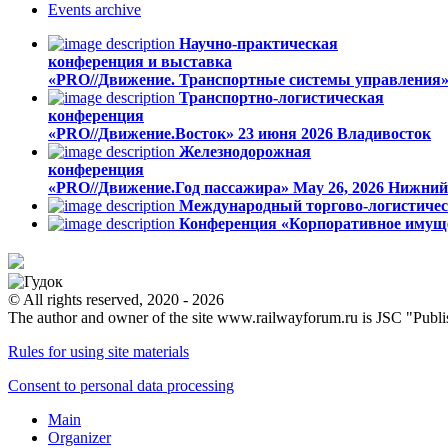
Events
archive
Научно-практическая
конференция и выставка
«PRO//Движение. Транспортные системы управления
Транспортно-логистическая
конференция
«PRO//Движение.Восток»
23 июня 2026
Владивосток
Железнодорожная
конференция
«PRO//Движение.Год пассажира»
May 26, 2026
Нижний
Международный торгово-логистичес
Конференция «Корпоративное имуще
© All rights reserved, 2020 - 2026
The author and owner of the site www.railwayforum.ru is JSC "Publ
Rules for using site materials
Consent to personal data processing
Main
Organizer