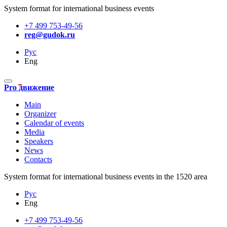
System format for international business events
+7 499 753-49-56
reg@gudok.ru
Рус
Eng
Pro движение
Main
Organizer
Calendar of events
Media
Speakers
News
Contacts
System format for international business events in the 1520 area
Рус
Eng
+7 499 753-49-56