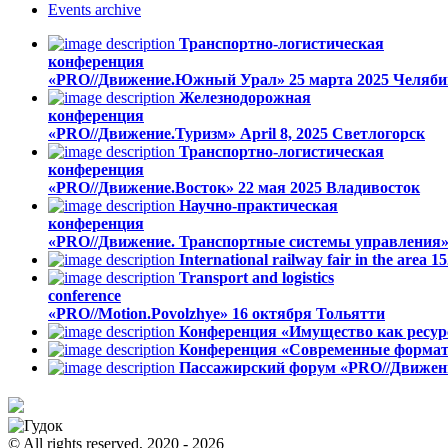
Events
archive
Транспортно-логистическая
конференция
«PRO//Движение.Южный Урал»
25 марта 2025
Челяби
Железнодорожная
конференция
«PRO//Движение.Туризм»
April 8, 2025
Светлогорск
Транспортно-логистическая
конференция
«PRO//Движение.Восток»
22 мая 2025
Владивосток
Научно-практическая
конференция
«PRO//Движение. Транспортные системы управления
International railway fair in the area
Transport and logistics
conference
«PRO//Motion.Povolzhye»
16 октября
Тольятти
Конференция «Имущество как ресурс
Конференция «Современные формат
Пассажирский форум «PRO//Движен
© All rights reserved, 2020 - 2026