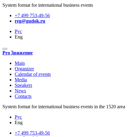
System format for international business events
+7 499 753-49-56
reg@gudok.ru
Рус
Eng
Pro движение
Main
Organizer
Calendar of events
Media
Speakers
News
Contacts
System format for international business events in the 1520 area
Рус
Eng
+7 499 753-49-56