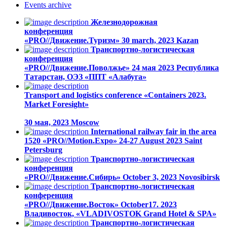
Events
archive
Железнодорожная
конференция
«PRO//Движение.Туризм»
30 march, 2023
Kazan
Транспортно-логистическая
конференция
«PRO//Движение.Поволжье»
24 мая 2023
Республика
Татарстан, ОЭЗ «ППТ «Алабуга»
Transport and logistics conference «Containers 2023.
Market Foresight»
30 мая, 2023
Moscow
International railway fair in the area
1520 «PRO//Motion.Expo»
24-27 August 2023
Saint
Petersburg
Транспортно-логистическая
конференция
«PRO//Движение.Сибирь»
October 3, 2023
Novosibirsk
Транспортно-логистическая
конференция
«PRO//Движение.Восток»
October17. 2023
Владивосток, «VLADIVOSTOK Grand Hotel & SPA»
Транспортно-логистическая