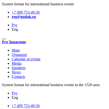
System format for international business events
+7 499 753-49-56
reg@gudok.ru
Рус
Eng
Pro движение
Main
Organizer
Calendar of events
Media
Speakers
News
Contacts
System format for international business events in the 1520 area
Рус
Eng
+7 499 753-49-56