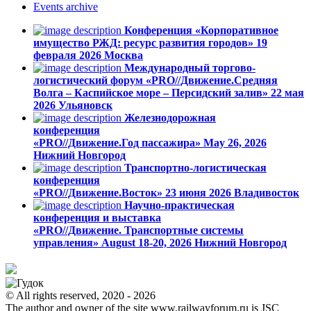
Events
archive
Конференция «Корпоративное
имущество РЖД: ресурс развития городов»
19
февраля 2026
Москва
Международный торгово-
логистический форум «PRO//Движение.Средняя
Волга – Каспийское море – Персидский залив»
22 мая
2026
Ульяновск
Железнодорожная
конференция
«PRO//Движение.Год пассажира»
May 26, 2026
Нижний Новгород
Транспортно-логистическая
конференция
«PRO//Движение.Восток»
23 июня 2026
Владивосток
Научно-практическая
конференция и выставка
«PRO//Движение. Транспортные системы
управления»
August 18-20, 2026
Нижний Новгород
© All rights reserved, 2020 - 2026
The author and owner of the site www.railwayforum.ru is JSC