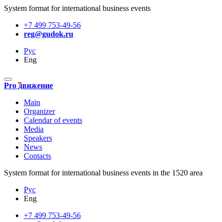
System format for international business events
+7 499 753-49-56
reg@gudok.ru
Рус
Eng
Pro движение
Main
Organizer
Calendar of events
Media
Speakers
News
Contacts
System format for international business events in the 1520 area
Рус
Eng
+7 499 753-49-56