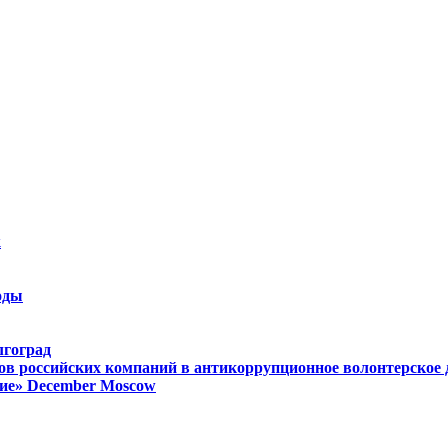
k
оды
лгоград
ов российских компаний в антикоррупционное волонтерское
ие»
December
Moscow