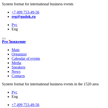
System format for international business events
+7 499 753-49-56
reg@gudok.ru
Рус
Eng
Pro движение
Main
Organizer
Calendar of events
Media
Speakers
News
Contacts
System format for international business events in the 1520 area
Рус
Eng
+7 499 753-49-56