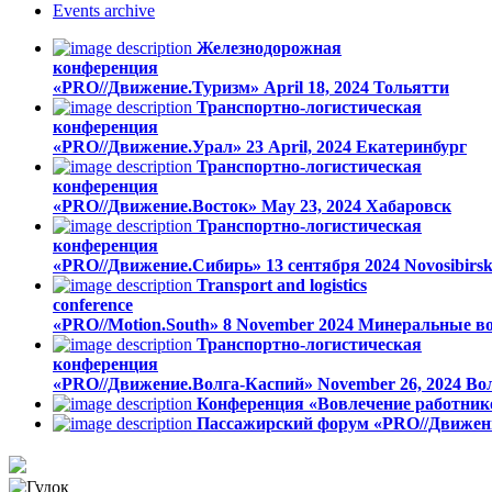
Events
archive
Железнодорожная
конференция
«PRO//Движение.Туризм»
April 18, 2024
Тольятти
Транспортно-логистическая
конференция
«PRO//Движение.Урал»
23 April, 2024
Екатеринбург
Транспортно-логистическая
конференция
«PRO//Движение.Восток»
May 23, 2024
Хабаровск
Транспортно-логистическая
конференция
«PRO//Движение.Сибирь»
13 сентября 2024
Novosibirs
Transport and logistics
conference
«PRO//Motion.South»
8 November 2024
Минеральные в
Транспортно-логистическая
конференция
«PRO//Движение.Волга-Каспий»
November 26, 2024
Во
Конференция «Вовлечение работник
Пассажирский форум «PRO//Движен