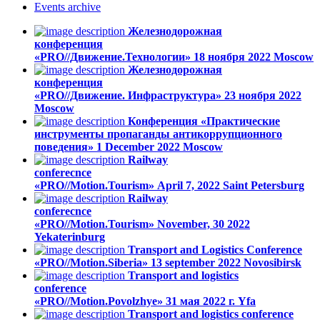
Events
archive
Железнодорожная
конференция
«PRO//Движение.Технологии»
18 ноября 2022
Moscow
Железнодорожная
конференция
«PRO//Движение. Инфраструктура»
23 ноября 2022
Moscow
Конференция «Практические
инструменты пропаганды антикоррупционного
поведения»
1 December 2022
Moscow
Railway
conferecnce
«PRO//Motion.Tourism»
April 7, 2022
Saint Petersburg
Railway
conferecnce
«PRO//Motion.Tourism»
November, 30 2022
Yekaterinburg
Transport and Logistics Conference
«PRO//Motion.Siberia»
13 september 2022
Novosibirsk
Transport and logistics
conference
«PRO//Motion.Povolzhye»
31 мая 2022 г.
Yfa
Transport and logistics conference