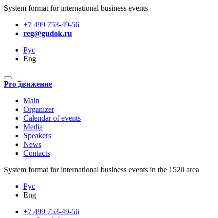
System format for international business events
+7 499 753-49-56
reg@gudok.ru
Рус
Eng
Pro движение
Main
Organizer
Calendar of events
Media
Speakers
News
Contacts
System format for international business events in the 1520 area
Рус
Eng
+7 499 753-49-56