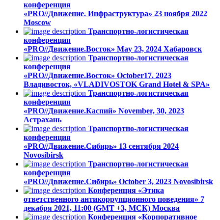
конференция
«PRO//Движение. Инфраструктура»
23 ноября 2022
Moscow
Транспортно-логистическая
конференция
«PRO//Движение.Восток»
May 23, 2024
Хабаровск
Транспортно-логистическая
конференция
«PRO//Движение.Восток»
October17. 2023
Владивосток, «VLADIVOSTOK Grand Hotel & SPA»
Транспортно-логистическая
конференция
«PRO//Движение.Каспий»
November, 30, 2023
Астрахань
Транспортно-логистическая
конференция
«PRO//Движение.Сибирь»
13 сентября 2024
Novosibirsk
Транспортно-логистическая
конференция
«PRO//Движение.Сибирь»
October 3, 2023
Novosibirsk
Конференция «Этика
ответственного антикоррупционного поведения»
7
декабря 2021, 11:00 (GMT +3, МСК)
Москва
Конференция «Корпоративное