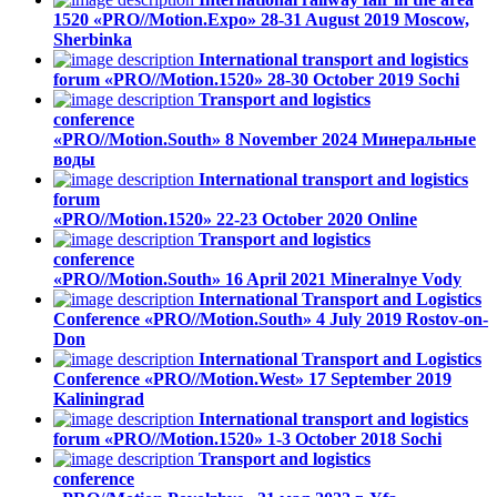
1520 «PRO//Motion.Expo»
28-31 August 2019
Moscow,
Sherbinka
International transport and logistics
forum «PRO//Motion.1520»
28-30 October 2019
Sochi
Transport and logistics
conference
«PRO//Motion.South»
8 November 2024
Минеральные
воды
International transport and logistics
forum
«PRO//Motion.1520»
22-23 October 2020
Online
Transport and logistics
conference
«PRO//Motion.South»
16 April 2021
Mineralnye Vody
International Transport and Logistics
Conference «PRO//Motion.South»
4 July 2019
Rostov-on-
Don
International Transport and Logistics
Conference «PRO//Motion.West»
17 September 2019
Kaliningrad
International transport and logistics
forum «PRO//Motion.1520»
1-3 October 2018
Sochi
Transport and logistics
conference