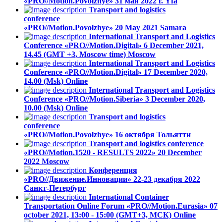
«PRO//Motion.Povolzhye»
31 мая 2022 г.
Yfa
Transport and logistics
conference
«PRO//Motion.Povolzhye»
20 May 2021
Samara
International Transport and Logistics
Conference «PRO//Motion.Digital»
6 December 2021,
14.45 (GMT +3, Moscow time)
Moscow
International Transport and Logistics
Conference «PRO//Motion.Digital»
17 December 2020,
14.00 (Msk)
Online
International Transport and Logistics
Conference «PRO//Motion.Siberia»
3 December 2020,
10.00 (Msk)
Online
Transport and logistics
conference
«PRO//Motion.Povolzhye»
16 октября
Тольятти
Transport and logistics conference
«PRO//Motion.1520 - RESULTS 2022»
20 December
2022
Moscow
Конференция
«PRO//Движение.Инновации»
22-23 декабря 2022
Санкт-Петербург
International Container
Transportation Online Forum «PRO//Motion.Eurasia»
07
october 2021, 13:00 - 15:00 (GMT+3, МСК)
Online