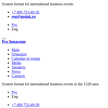
System format for international business events
+7 499 753-49-56
reg@gudok.ru
Рус
Eng
Pro движение
Main
Organizer
Calendar of events
Media
Speakers
News
Contacts
System format for international business events in the 1520 area
Рус
Eng
+7 499 753-49-56