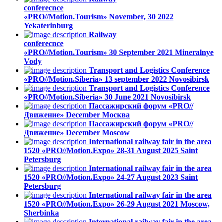
conferecnce
«PRO//Motion.Tourism»
November, 30 2022
Yekaterinburg
Railway
conferecnce
«PRO//Motion.Tourism»
30 September 2021
Mineralnye
Vody
Transport and Logistics Conference
«PRO//Motion.Siberia»
13 september 2022
Novosibirsk
Transport and Logistics Conference
«PRO//Motion.Siberia»
30 June 2021
Novosibirsk
Пассажирский форум «PRO//
Движение»
December
Москва
Пассажирский форум «PRO//
Движение»
December
Moscow
International railway fair in the area
1520 «PRO//Motion.Expo»
28-31 August 2025
Saint
Petersburg
International railway fair in the area
1520 «PRO//Motion.Expo»
24-27 August 2023
Saint
Petersburg
International railway fair in the area
1520 «PRO//Motion.Expo»
26-29 August 2021
Moscow,
Sherbinka
International railway fair in the area