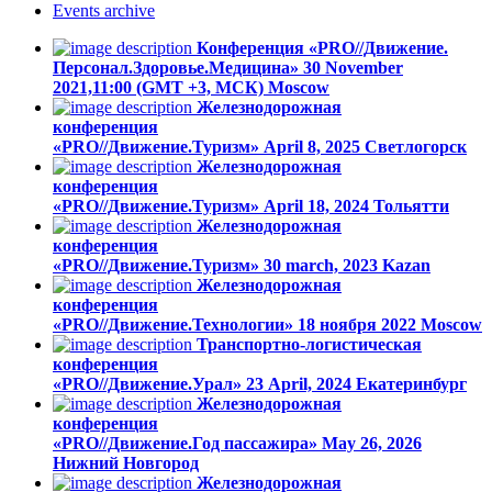
Events
archive
Конференция «PRO//Движение.
Персонал.Здоровье.Медицина»
30 November
2021,11:00 (GMT +3, МСК)
Moscow
Железнодорожная
конференция
«PRO//Движение.Туризм»
April 8, 2025
Светлогорск
Железнодорожная
конференция
«PRO//Движение.Туризм»
April 18, 2024
Тольятти
Железнодорожная
конференция
«PRO//Движение.Туризм»
30 march, 2023
Kazan
Железнодорожная
конференция
«PRO//Движение.Технологии»
18 ноября 2022
Moscow
Транспортно-логистическая
конференция
«PRO//Движение.Урал»
23 April, 2024
Екатеринбург
Железнодорожная
конференция
«PRO//Движение.Год пассажира»
May 26, 2026
Нижний Новгород
Железнодорожная