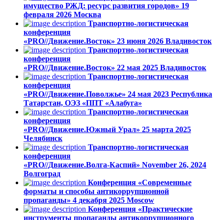
имущество РЖД: ресурс развития городов»
19
февраля 2026
Москва
Транспортно-логистическая
конференция
«PRO//Движение.Восток»
23 июня 2026
Владивосток
Транспортно-логистическая
конференция
«PRO//Движение.Восток»
22 мая 2025
Владивосток
Транспортно-логистическая
конференция
«PRO//Движение.Поволжье»
24 мая 2023
Республика
Татарстан, ОЭЗ «ППТ «Алабуга»
Транспортно-логистическая
конференция
«PRO//Движение.Южный Урал»
25 марта 2025
Челябинск
Транспортно-логистическая
конференция
«PRO//Движение.Волга-Каспий»
November 26, 2024
Волгоград
Конференция «Современные
форматы и способы антикоррупционной
пропаганды»
4 декабря 2025
Moscow
Конференция «Практические
инструменты пропаганды антикоррупционного