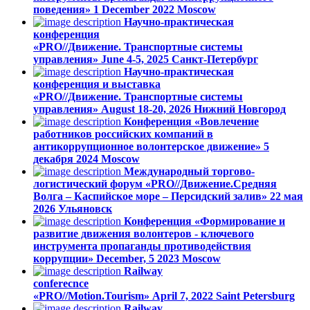
поведения»
1 December 2022
Moscow
Научно-практическая
конференция
«PRO//Движение. Транспортные системы
управления»
June 4-5, 2025
Санкт-Петербург
Научно-практическая
конференция и выставка
«PRO//Движение. Транспортные системы
управления»
August 18-20, 2026
Нижний Новгород
Конференция «Вовлечение
работников российских компаний в
антикоррупционное волонтерское движение»
5
декабря 2024
Moscow
Международный торгово-
логистический форум «PRO//Движение.Средняя
Волга – Каспийское море – Персидский залив»
22 мая
2026
Ульяновск
Конференция «Формирование и
развитие движения волонтеров - ключевого
инструмента пропаганды противодействия
коррупции»
December, 5 2023
Moscow
Railway
conferecnce
«PRO//Motion.Tourism»
April 7, 2022
Saint Petersburg
Railway