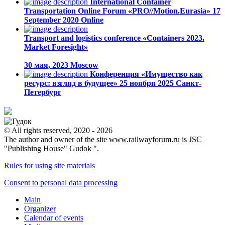
International Container
Transportation Online Forum «PRO//Motion.Eurasia»
17
September 2020
Online
Transport and logistics conference «Containers 2023.
Market Foresight»
30 мая, 2023
Moscow
Конференция «Имущество как
ресурс: взгляд в будущее»
25 ноября 2025
Санкт-
Петербург
© All rights reserved, 2020 - 2026
The author and owner of the site www.railwayforum.ru is JSC
"Publishing House" Gudok ".
Rules for using site materials
Consent to personal data processing
Main
Organizer
Calendar of events