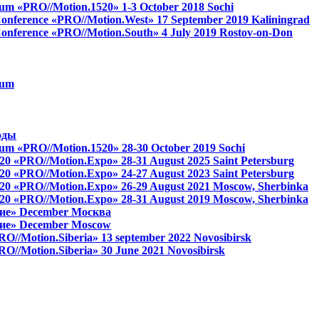
 forum «PRO//Motion.1520»
1-3 October 2018
Sochi
s Conference «PRO//Motion.West»
17 September 2019
Kaliningrad
 Conference «PRO//Motion.South»
4 July 2019
Rostov-on-Don
rum
оды
 forum «PRO//Motion.1520»
28-30 October 2019
Sochi
 1520 «PRO//Motion.Expo»
28-31 August 2025
Saint Petersburg
 1520 «PRO//Motion.Expo»
24-27 August 2023
Saint Petersburg
 1520 «PRO//Motion.Expo»
26-29 August 2021
Moscow, Sherbinka
 1520 «PRO//Motion.Expo»
28-31 August 2019
Moscow, Sherbinka
ие»
December
Москва
ие»
December
Moscow
RO//Motion.Siberia»
13 september 2022
Novosibirsk
RO//Motion.Siberia»
30 June 2021
Novosibirsk