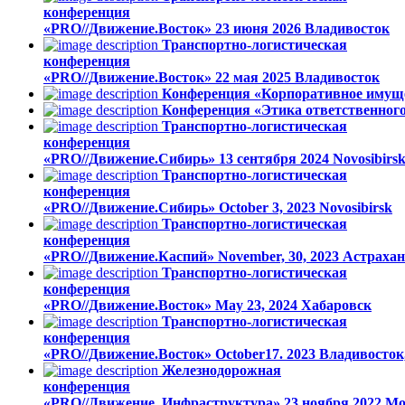
конференция
«PRO//Движение.Восток»
23 июня 2026
Владивосток
Транспортно-логистическая
конференция
«PRO//Движение.Восток»
22 мая 2025
Владивосток
Конференция «Корпоративное имуще
Конференция «Этика ответственног
Транспортно-логистическая
конференция
«PRO//Движение.Сибирь»
13 сентября 2024
Novosibirs
Транспортно-логистическая
конференция
«PRO//Движение.Сибирь»
October 3, 2023
Novosibirsk
Транспортно-логистическая
конференция
«PRO//Движение.Каспий»
November, 30, 2023
Астрахан
Транспортно-логистическая
конференция
«PRO//Движение.Восток»
May 23, 2024
Хабаровск
Транспортно-логистическая
конференция
«PRO//Движение.Восток»
October17. 2023
Владивосток
Железнодорожная
конференция
«PRO//Движение. Инфраструктура»
23 ноября 2022
Mo