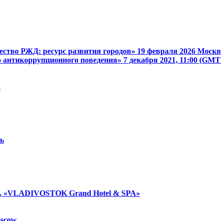
ство РЖД: ресурс развития городов»
19 февраля 2026
Москв
о антикоррупционного поведения»
7 декабря 2021, 11:00 (GM
k
ь
, «VLADIVOSTOK Grand Hotel & SPA»
scow