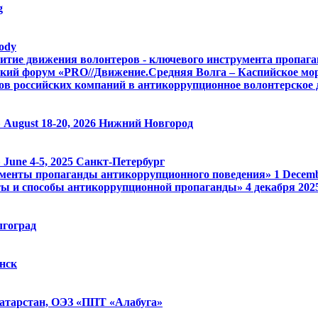
g
ody
итие движения волонтеров - ключевого инструмента пропаг
кий форум «PRO//Движение.Средняя Волга – Каспийское мор
ов российских компаний в антикоррупционное волонтерское
»
August 18-20, 2026
Нижний Новгород
»
June 4-5, 2025
Санкт-Петербург
менты пропаганды антикоррупционного поведения»
1 Decem
ы и способы антикоррупционной пропаганды»
4 декабря 20
лгоград
нск
атарстан, ОЭЗ «ППТ «Алабуга»