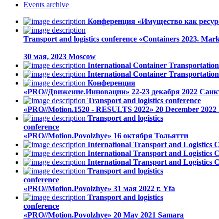
Events
archive
Конференция «Имущество как ресурс
Transport and logistics conference «Containers 2023. Mark
30 мая, 2023
Moscow
International Container Transportati
International Container Transportati
Конференция
«PRO//Движение.Инновации»
22-23 декабря 2022
Санк
Transport and logistics conference
«PRO//Motion.1520 - RESULTS 2022»
20 December 2022
Transport and logistics
conference
«PRO//Motion.Povolzhye»
16 октября
Тольятти
International Transport and Logistics
International Transport and Logistics
International Transport and Logistics
Transport and logistics
conference
«PRO//Motion.Povolzhye»
31 мая 2022 г.
Yfa
Transport and logistics
conference
«PRO//Motion.Povolzhye»
20 May 2021
Samara