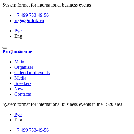
System format for international business events
+7 499 753-49-56
reg@gudok.ru
Рус
Eng
Pro движение
Main
Organizer
Calendar of events
Media
Speakers
News
Contacts
System format for international business events in the 1520 area
Рус
Eng
+7 499 753-49-56