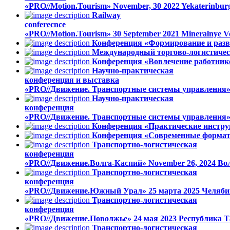
«PRO//Motion.Tourism»
November, 30 2022
Yekaterinbur
Railway
conferecnce
«PRO//Motion.Tourism»
30 September 2021
Mineralnye V
Конференция «Формирование и разв
Международный торгово-логистичес
Конференция «Вовлечение работник
Научно-практическая
конференция и выставка
«PRO//Движение. Транспортные системы управления
Научно-практическая
конференция
«PRO//Движение. Транспортные системы управления
Конференция «Практические инстру
Конференция «Современные формат
Транспортно-логистическая
конференция
«PRO//Движение.Волга-Каспий»
November 26, 2024
Во
Транспортно-логистическая
конференция
«PRO//Движение.Южный Урал»
25 марта 2025
Челяби
Транспортно-логистическая
конференция
«PRO//Движение.Поволжье»
24 мая 2023
Республика Т
Транспортно-логистическая