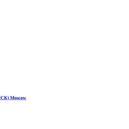
 МСК)
Moscow