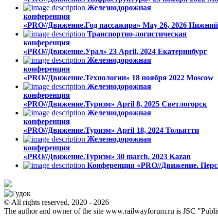
Железнодорожная
конференция
«PRO//Движение.Год пассажира»
May 26, 2026
Нижний
Транспортно-логистическая
конференция
«PRO//Движение.Урал»
23 April, 2024
Екатеринбург
Железнодорожная
конференция
«PRO//Движение.Технологии»
18 ноября 2022
Moscow
Железнодорожная
конференция
«PRO//Движение.Туризм»
April 8, 2025
Светлогорск
Железнодорожная
конференция
«PRO//Движение.Туризм»
April 18, 2024
Тольятти
Железнодорожная
конференция
«PRO//Движение.Туризм»
30 march, 2023
Kazan
Конференция «PRO//Движение. Перс
© All rights reserved, 2020 - 2026
The author and owner of the site www.railwayforum.ru is JSC "Publ