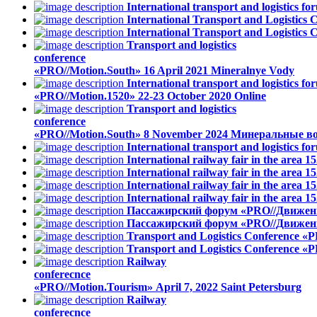
International transport and logistics
International Transport and Logistic
International Transport and Logistics
Transport and logistics
conference
«PRO//Motion.South»
16 April 2021
Mineralnye Vody
International transport and logistics fo
«PRO//Motion.1520»
22-23 October 2020
Online
Transport and logistics
conference
«PRO//Motion.South»
8 November 2024
Минеральные в
International transport and logistics
International railway fair in the area
International railway fair in the area
International railway fair in the area
International railway fair in the area
Пассажирский форум «PRO//Движен
Пассажирский форум «PRO//Движен
Transport and Logistics Conference «P
Transport and Logistics Conference «P
Railway
conferecnce
«PRO//Motion.Tourism»
April 7, 2022
Saint Petersburg
Railway
conferecnce