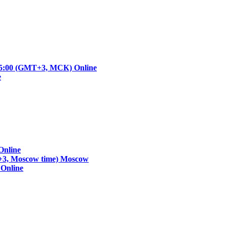
- 15:00 (GMT+3, МСК)
Online
e
Online
+3, Moscow time)
Moscow
)
Online