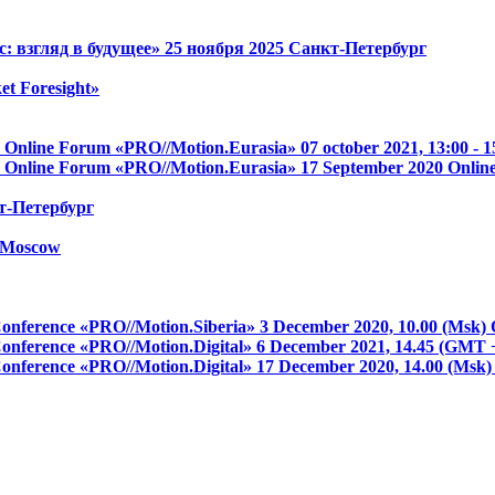
: взгляд в будущее»
25 ноября 2025
Санкт-Петербург
et Foresight»
on Online Forum «PRO//Motion.Eurasia»
07 october 2021, 13:00 
on Online Forum «PRO//Motion.Eurasia»
17 September 2020
Onlin
т-Петербург
Moscow
 Conference «PRO//Motion.Siberia»
3 December 2020, 10.00 (Msk)
 Conference «PRO//Motion.Digital»
6 December 2021, 14.45 (GMT 
 Conference «PRO//Motion.Digital»
17 December 2020, 14.00 (Msk