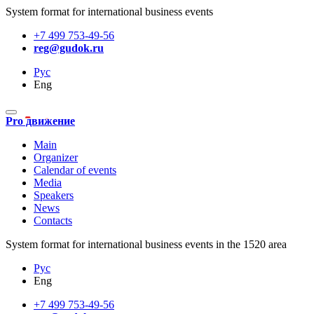
System format for international business events
+7 499 753-49-56
reg@gudok.ru
Рус
Eng
Pro движение
Main
Organizer
Calendar of events
Media
Speakers
News
Contacts
System format for international business events in the 1520 area
Рус
Eng
+7 499 753-49-56