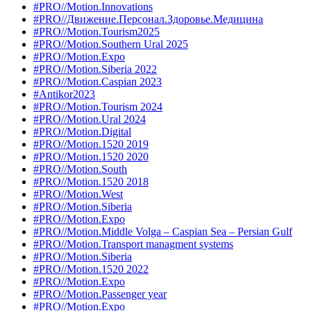
#PRO//Motion.Innovations
#PRO//Движение.Персонал.Здоровье.Медицина
#PRO//Motion.Tourism2025
#PRO//Motion.Southern Ural 2025
#PRO//Motion.Expo
#PRO//Motion.Siberia 2022
#PRO//Motion.Caspian 2023
#Antikor2023
#PRO//Motion.Tourism 2024
#PRO//Motion.Ural 2024
#PRO//Motion.Digital
#PRO//Motion.1520 2019
#PRO//Motion.1520 2020
#PRO//Motion.South
#PRO//Motion.1520 2018
#PRO//Motion.West
#PRO//Motion.Siberia
#PRO//Motion.Expo
#PRO//Motion.Middle Volga – Caspian Sea – Persian Gulf
#PRO//Motion.Transport managment systems
#PRO//Motion.Siberia
#PRO//Motion.1520 2022
#PRO//Motion.Expo
#PRO//Motion.Passenger year
#PRO//Motion.Expo