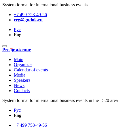
System format for international business events
+7 499 753-49-56
reg@gudok.ru
Рус
Eng
Pro движение
Main
Organizer
Calendar of events
Media
Speakers
News
Contacts
System format for international business events in the 1520 area
Рус
Eng
+7 499 753-49-56