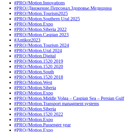
#PRO//Motion.Innovations
#PRO//Движение.Персонал.Здоровье.Медицина
#PRO//Motion.Tourism2025
#PRO//Motion.Southern Ural 2025
#PRO//Motion.Expo
#PRO//Motion.Siberia 2022
#PRO//Motion.Caspian 2023
#Antikor2023
#PRO//Motion.Tourism 2024
#PRO//Motion.Ural 2024
#PRO//Motion.Digital
#PRO//Motion.1520 2019
#PRO//Motion.1520 2020
#PRO//Motion.South
#PRO//Motion.1520 2018
#PRO//Motion.West
#PRO//Motion.Siberia
#PRO//Motion.Expo
#PRO//Motion.Middle Volga – Caspian Sea – Persian Gulf
#PRO//Motion.Transport managment systems
#PRO//Motion.Siberia
#PRO//Motion.1520 2022
#PRO//Motion.Expo
#PRO//Motion.Passenger year
#PRO//Motion.Expo