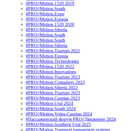
#PRO//Motion.1520 2019
#PRO//Motion.South
#PRO//Motion.Expo
#PRO//Motion.Eurasia
#PRO//Motion.1520 2020
#PRO//Motion.Siberia
#PRO//Motion.South
#PRO//Motion.South
#PRO//Motion.Siberia
#PRO//Motion.Tourism 2021
#PRO//Motion.Eurasia
#PRO//Motion.Technologies
#PRO//Motion.1520 2022
#PRO//Motion.Innovations
#PRO//Motion.Tourism 2023
#PRO//Motion.Containers 2023
#PRO//Motion.Siberia 2022
#PRO//Motion.Tourism 2023
#PRO//Motion.Caspian 2023
#PRO//Motion.Ural 2024
#PRO//Motion.South 2024
#PRO//Motion.Volga-Caspian 2024
#Пассажирский форум PRO//Движение 2024
#PRO//Motion.Southern Ural 2025
#PRO//Motion.Transport managment systems