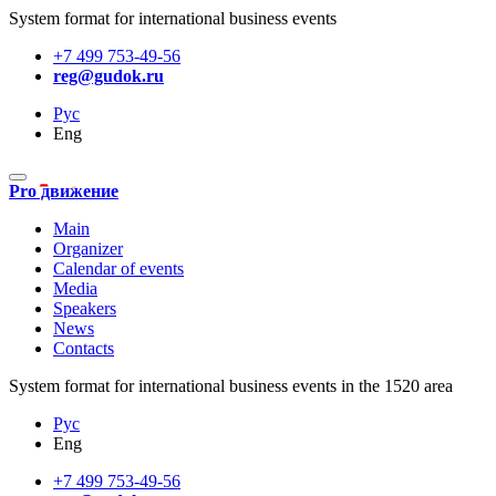
System format for international business events
+7 499 753-49-56
reg@gudok.ru
Рус
Eng
Pro движение
Main
Organizer
Calendar of events
Media
Speakers
News
Contacts
System format for international business events in the 1520 area
Рус
Eng
+7 499 753-49-56