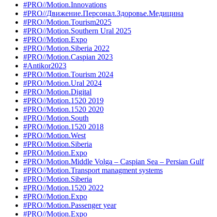
#PRO//Motion.Innovations
#PRO//Движение.Персонал.Здоровье.Медицина
#PRO//Motion.Tourism2025
#PRO//Motion.Southern Ural 2025
#PRO//Motion.Expo
#PRO//Motion.Siberia 2022
#PRO//Motion.Caspian 2023
#Antikor2023
#PRO//Motion.Tourism 2024
#PRO//Motion.Ural 2024
#PRO//Motion.Digital
#PRO//Motion.1520 2019
#PRO//Motion.1520 2020
#PRO//Motion.South
#PRO//Motion.1520 2018
#PRO//Motion.West
#PRO//Motion.Siberia
#PRO//Motion.Expo
#PRO//Motion.Middle Volga – Caspian Sea – Persian Gulf
#PRO//Motion.Transport managment systems
#PRO//Motion.Siberia
#PRO//Motion.1520 2022
#PRO//Motion.Expo
#PRO//Motion.Passenger year
#PRO//Motion.Expo