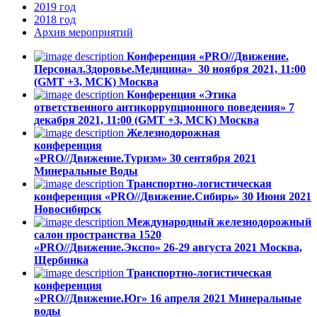
2019
год
2018
год
Архив
мероприятий
Конференция «PRO//Движение.
Персонал.Здоровье.Медицина»
30 ноября 2021, 11:00
(GMT +3, МСК)
Москва
Конференция «Этика
ответственного антикоррупционного поведения»
7
декабря 2021, 11:00 (GMT +3, МСК)
Москва
Железнодорожная
конференция
«PRO//Движение.Туризм»
30 сентября 2021
Минеральные Воды
Транспортно-логистическая
конференция «PRO//Движение.Сибирь»
30 Июня 2021
Новосибирск
Международный железнодорожный
салон пространства 1520
«PRO//Движение.Экспо»
26-29 августа 2021
Москва,
Щербинка
Транспортно-логистическая
конференция
«PRO//Движение.Юг»
16 апреля 2021
Минеральные
воды