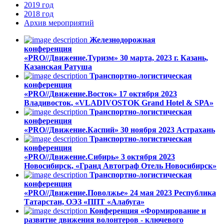
2019
год
2018
год
Архив
мероприятий
Железнодорожная
конференция
«PRO//Движение.Туризм»
30 марта, 2023
г. Казань,
Казанская Ратуша
Транспортно-логистическая
конференция
«PRO//Движение.Восток»
17 октября 2023
Владивосток, «VLADIVOSTOK Grand Hotel & SPA»
Транспортно-логистическая
конференция
«PRO//Движение.Каспий»
30 ноября 2023
Астрахань
Транспортно-логистическая
конференция
«PRO//Движение.Сибирь»
3 октября 2023
Новосибирск, «Гранд Автограф Отель Новосибирск»
Транспортно-логистическая
конференция
«PRO//Движение.Поволжье»
24 мая 2023
Республика
Татарстан, ОЭЗ «ППТ «Алабуга»
Конференция «Формирование и
развитие движения волонтеров - ключевого