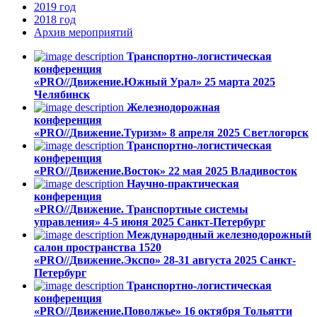
2019
год
2018
год
Архив
мероприятий
Транспортно-логистическая
конференция
«PRO//Движение.Южный Урал»
25 марта 2025
Челябинск
Железнодорожная
конференция
«PRO//Движение.Туризм»
8 апреля 2025
Светлогорск
Транспортно-логистическая
конференция
«PRO//Движение.Восток»
22 мая 2025
Владивосток
Научно-практическая
конференция
«PRO//Движение. Транспортные системы
управления»
4-5 июня 2025
Санкт-Петербург
Международный железнодорожный
салон пространства 1520
«PRO//Движение.Экспо»
28-31 августа 2025
Санкт-
Петербург
Транспортно-логистическая
конференция
«PRO//Движение.Поволжье»
16 октября
Тольятти