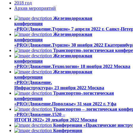
2018
год
Архив
мероприятий
Железнодорожная
конференция
«PRO//Движение.Туризм»
7 апреля 2022 г.
Санкт-Петер
Железнодорожная
конференция
«PRO//Движение.Туризм»
30 ноября 2022
Екатеринбур
Транспортно-логистическая конфер
Железнодорожная
конференция
«PRO//Движение.Технологии»
18 ноября 2022
Москва
Железнодорожная
конференция
«PRO//Движение.
Инфраструктура»
23 ноября 2022
Москва
Транспортно-логистическая
конференция
«PRO//Движение.Поволжье»
31 мая 2022 г.
Уфа
Транспортно – логистическая конфе
«PRO//Движение.1520 –
ИТОГИ 2022»
20 декабря 2022
Москва
Конференция «Практические инстру
Конференция