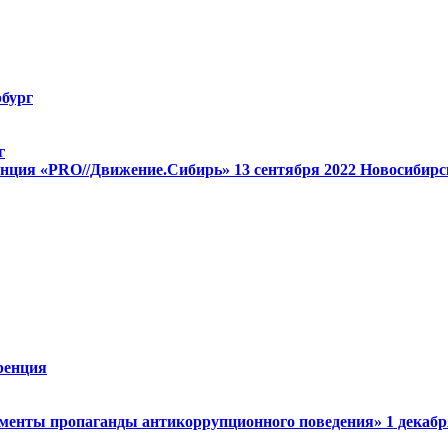
бург
г
енция «PRO//Движение.Сибирь»
13 cентября 2022
Новосибирс
ренция
менты пропаганды антикоррупционного поведения»
1 декаб