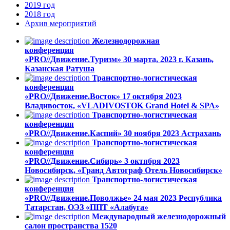
2019
год
2018
год
Архив
мероприятий
Железнодорожная
конференция
«PRO//Движение.Туризм»
30 марта, 2023
г. Казань,
Казанская Ратуша
Транспортно-логистическая
конференция
«PRO//Движение.Восток»
17 октября 2023
Владивосток, «VLADIVOSTOK Grand Hotel & SPA»
Транспортно-логистическая
конференция
«PRO//Движение.Каспий»
30 ноября 2023
Астрахань
Транспортно-логистическая
конференция
«PRO//Движение.Сибирь»
3 октября 2023
Новосибирск, «Гранд Автограф Отель Новосибирск»
Транспортно-логистическая
конференция
«PRO//Движение.Поволжье»
24 мая 2023
Республика
Татарстан, ОЭЗ «ППТ «Алабуга»
Международный железнодорожный
салон пространства 1520