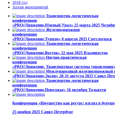
2018
год
Архив
мероприятий
Транспортно-логистическая
конференция
«PRO//Движение.Южный Урал»
25 марта 2025
Челяби
Железнодорожная
конференция
«PRO//Движение.Туризм»
8 апреля 2025
Светлогорск
Транспортно-логистическая
конференция
«PRO//Движение.Восток»
22 мая 2025
Владивосток
Научно-практическая
конференция
«PRO//Движение. Транспортные системы управления
Международный железнодорожный са
«PRO//Движение.Экспо»
28-31 августа 2025
Санкт-Пет
Транспортно-логистическая
конференция
«PRO//Движение.Поволжье»
16 октября
Тольятти
Конференция «Имущество как ресурс: взгляд в будуще
25 ноября 2025
Санкт-Петербург