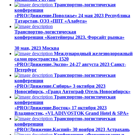
Транспортно-логистическая
конференция
«PRO//Движение.Поволжье»
24 мая 2023
Республика
Татарстан, ОЭЗ «ППТ «Алабуга»
Транспортно-логистическая
конференция «Контейнеры 2023. Форсайт рынка»
30 мая, 2023
Москва
Международный железнодорожный
салон пространства 1520
«PRO//Движение.Экспо»
24-27 августа 2023
Санкт-
Петербург
Транспортно-логистическая
конференция
«PRO//Движение.Сибирь»
3 октября 2023
Новосибирск, «Гранд Автограф Отель Новосибирск»
Транспортно-логистическая
конференция
«PRO//Движение.Восток»
17 октября 2023
Владивосток, «VLADIVOSTOK Grand Hotel & SPA»
Транспортно-логистическая
конференция
«PRO//Движение.Каспий»
30 ноября 2023
Астрахань
Конференция «Формирование и