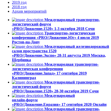
2019
год
2018
год
Архив
мероприятий
Международный транспортно-
логистический форум
«PRO//Движение.1520»
1-3 октября 2018
Сочи
Транспортно-логистическая
конференция «PRO//Движение.Юг»
4 июля 2019
Ростов-на-Дону
Международный железнодорожный
салон пространства 1520
«PRO//Движение.Экспо»
28-31 августа 2019
Москва,
Щербинка
Международная транспортно-
логистическая конференция
«PRO//Движение.Запад»
17 сентября 2019
Калининград
Международный транспортно-
логистический форум
«PRO//Движение.1520»
28-30 октября 2019
Сочи
Международный
онлайн-форум
«PRO//Движение.Евразия»
17 сентября 2020
Онлайн
Международный транспортно-