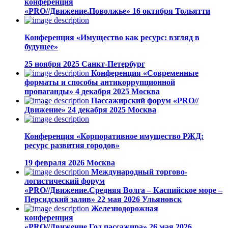
конференция
«PRO//Движение.Поволжье»
16 октября
Тольятти
Конференция «Имущество как ресурс: взгляд в
будущее»
25 ноября 2025
Санкт-Петербург
Конференция «Современные
форматы и способы антикоррупционной
пропаганды»
4 декабря 2025
Москва
Пассажирский форум «PRO//
Движение»
24 декабря 2025
Москва
Конференция «Корпоративное имущество РЖД:
ресурс развития городов»
19 февраля 2026
Москва
Международный торгово-
логистический форум
«PRO//Движение.Средняя Волга – Каспийское море –
Персидский залив»
22 мая 2026
Ульяновск
Железнодорожная
конференция
«PRO//Движение.Год пассажира»
26 мая 2026