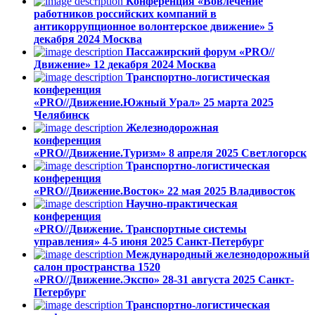
Конференция «Вовлечение
работников российских компаний в
антикоррупционное волонтерское движение»
5
декабря 2024
Москва
Пассажирский форум «PRO//
Движение»
12 декабря 2024
Москва
Транспортно-логистическая
конференция
«PRO//Движение.Южный Урал»
25 марта 2025
Челябинск
Железнодорожная
конференция
«PRO//Движение.Туризм»
8 апреля 2025
Светлогорск
Транспортно-логистическая
конференция
«PRO//Движение.Восток»
22 мая 2025
Владивосток
Научно-практическая
конференция
«PRO//Движение. Транспортные системы
управления»
4-5 июня 2025
Санкт-Петербург
Международный железнодорожный
салон пространства 1520
«PRO//Движение.Экспо»
28-31 августа 2025
Санкт-
Петербург
Транспортно-логистическая