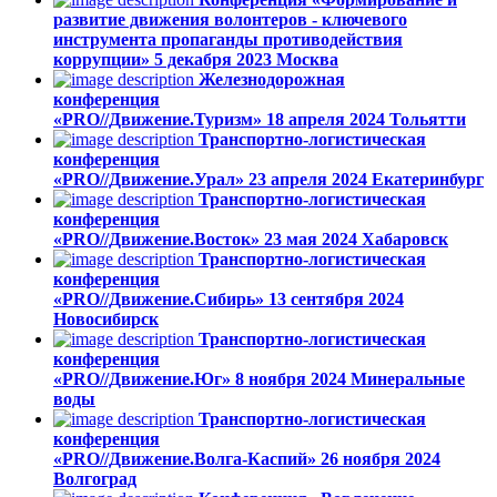
развитие движения волонтеров - ключевого
инструмента пропаганды противодействия
коррупции»
5 декабря 2023
Москва
Железнодорожная
конференция
«PRO//Движение.Туризм»
18 апреля 2024
Тольятти
Транспортно-логистическая
конференция
«PRO//Движение.Урал»
23 апреля 2024
Екатеринбург
Транспортно-логистическая
конференция
«PRO//Движение.Восток»
23 мая 2024
Хабаровск
Транспортно-логистическая
конференция
«PRO//Движение.Сибирь»
13 сентября 2024
Новосибирск
Транспортно-логистическая
конференция
«PRO//Движение.Юг»
8 ноября 2024
Минеральные
воды
Транспортно-логистическая
конференция
«PRO//Движение.Волга-Каспий»
26 ноября 2024
Волгоград