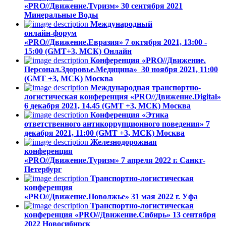
«PRO//Движение.Туризм»
30 сентября 2021
Минеральные Воды
Международный
онлайн-форум
«PRO//Движение.Евразия»
7 октября 2021, 13:00 -
15:00 (GMT+3, МСК)
Онлайн
Конференция «PRO//Движение.
Персонал.Здоровье.Медицина»
30 ноября 2021, 11:00
(GMT +3, МСК)
Москва
Международная транспортно-
логистическая конференция «PRO//Движение.Digital»
6 декабря 2021, 14.45 (GMT +3, МСК)
Москва
Конференция «Этика
ответственного антикоррупционного поведения»
7
декабря 2021, 11:00 (GMT +3, МСК)
Москва
Железнодорожная
конференция
«PRO//Движение.Туризм»
7 апреля 2022 г.
Санкт-
Петербург
Транспортно-логистическая
конференция
«PRO//Движение.Поволжье»
31 мая 2022 г.
Уфа
Транспортно-логистическая
конференция «PRO//Движение.Сибирь»
13 cентября
2022
Новосибирск