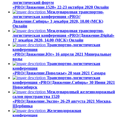
логистический форум
«PRO//Движение.1520»
22-23 октября 2020
Онлайн
Международная транспортно-
логистическая конференция «PRO//
Движение.Сибирь»
3 декабря 2020, 10.00 (МСК)
Онлайн
Международная транспортно-
логистическая конференция «PRO//Движение.Digital»
17 декабря 2020, 14.00 (МСК)
Онлайн
Транспортно-логистическая
конференция
«PRO//Движение.Юг»
16 апреля 2021
Минеральные
воды
Транспортно-логистическая
конференция
«PRO//Движение.Поволжье»
20 мая 2021
Самара
Транспортно-логистическая
конференция «PRO//Движение.Сибирь»
30 Июня 2021
Новосибирск
Международный железнодорожный
салон пространства 1520
«PRO//Движение.Экспо»
26-29 августа 2021
Москва,
Щербинка
Железнодорожная
конференция