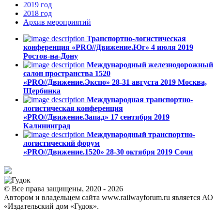
2019
год
2018
год
Архив
мероприятий
Транспортно-логистическая
конференция «PRO//Движение.Юг»
4 июля 2019
Ростов-на-Дону
Международный железнодорожный
салон пространства 1520
«PRO//Движение.Экспо»
28-31 августа 2019
Москва,
Щербинка
Международная транспортно-
логистическая конференция
«PRO//Движение.Запад»
17 сентября 2019
Калининград
Международный транспортно-
логистический форум
«PRO//Движение.1520»
28-30 октября 2019
Сочи
© Все права защищены, 2020 - 2026
Автором и владельцем сайта www.railwayforum.ru является АО
«Издательский дом «Гудок».