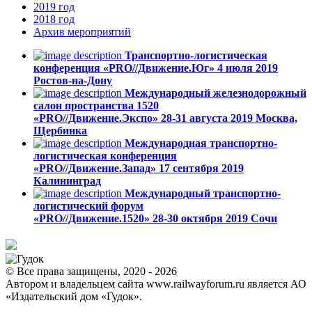
2019
год
2018
год
Архив
мероприятий
Транспортно-логистическая
конференция «PRO//Движение.Юг»
4 июля 2019
Ростов-на-Дону
Международный железнодорожный
салон пространства 1520
«PRO//Движение.Экспо»
28-31 августа 2019
Москва,
Щербинка
Международная транспортно-
логистическая конференция
«PRO//Движение.Запад»
17 сентября 2019
Калининград
Международный транспортно-
логистический форум
«PRO//Движение.1520»
28-30 октября 2019
Сочи
© Все права защищены, 2020 - 2026
Автором и владельцем сайта www.railwayforum.ru является АО
«Издательский дом «Гудок».