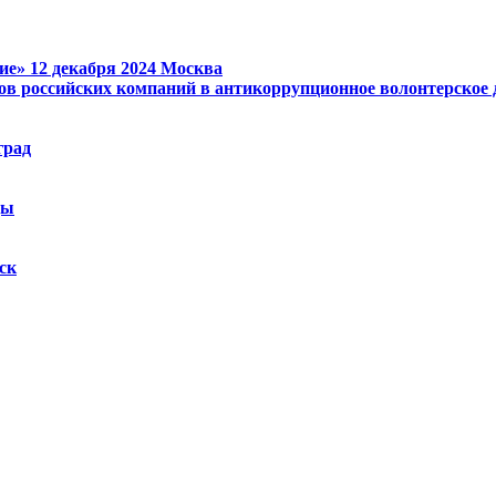
ие»
12 декабря 2024
Москва
ов российских компаний в антикоррупционное волонтерское
град
ды
ск