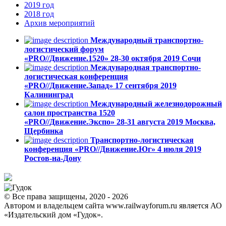
2019
год
2018
год
Архив
мероприятий
Международный транспортно-
логистический форум
«PRO//Движение.1520»
28-30 октября 2019
Сочи
Международная транспортно-
логистическая конференция
«PRO//Движение.Запад»
17 сентября 2019
Калининград
Международный железнодорожный
салон пространства 1520
«PRO//Движение.Экспо»
28-31 августа 2019
Москва,
Щербинка
Транспортно-логистическая
конференция «PRO//Движение.Юг»
4 июля 2019
Ростов-на-Дону
© Все права защищены, 2020 - 2026
Автором и владельцем сайта www.railwayforum.ru является АО
«Издательский дом «Гудок».